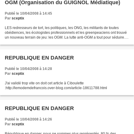
OGM (Organisation du GUIGNOL Médiatique)
Publié le 10/04/2008 à 14:45
Par
sceptix
LES redresseurs de tort, les politiques, les ONG, les militants de toutes
obédiences, les écologistes professionnels et les greenpeaciens ont trouvé
un nouveau terrain de jeu: les OGM. La lutte anti-OGM a tout pour séduire.
Qui en effet peut souhaiter...
REPUBLIQUE EN DANGER
Publié le 10/04/2008 à 14:28
Par
sceptix
J'ai validé trop vite on doit cet article à Ciboulette
:http://lemodemdefrancois.over-blog.com/article-18611788.html
REPUBLIQUE EN DANGER
Publié le 10/04/2008 à 14:26
Par
sceptix
République en danger, nous ne sommes plus représentés. 80 % des