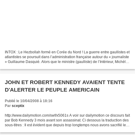
INTOX : Le Hezbollah formé en Corée du Nord ! La guerre entre gaullistes et
atlantistes se poursuit dans l’administration française autour du « journaliste
» Guillaume Dasquié. Alors que le ministre (gaulliste) de l’Intérieur, Michèle
Alliot-Marie, avait...
JOHN ET ROBERT KENNEDY AVAIENT TENTE
D'ALERTER LE PEUPLE AMERICAIN
Publié le 10/04/2008 à 18:16
Par
sceptix
http://www.dailymotion.com/swf/x5061s A voir sur dailymotion ce discours fait
par Bob Kennedy 3 mois avant son assassinat. Ci dessous la traduction des
sous-titres : Il est évident que depuis trop longtemps nous avons sacrifié les
qualités personnelles...