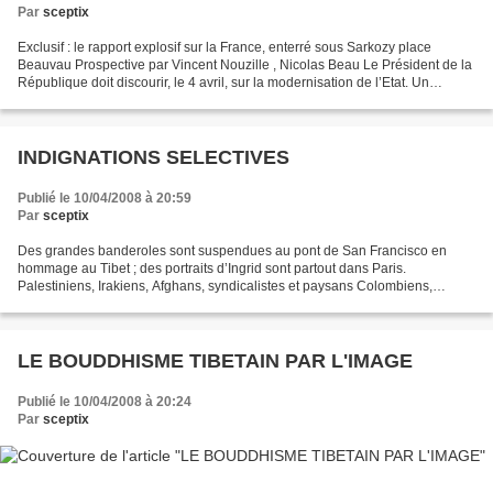
Par
sceptix
Exclusif : le rapport explosif sur la France, enterré sous Sarkozy place
Beauvau Prospective par Vincent Nouzille , Nicolas Beau Le Président de la
République doit discourir, le 4 avril, sur la modernisation de l’Etat. Un
chantier déjà bien mal engagé....
INDIGNATIONS SELECTIVES
Publié le 10/04/2008 à 20:59
Par
sceptix
Des grandes banderoles sont suspendues au pont de San Francisco en
hommage au Tibet ; des portraits d’Ingrid sont partout dans Paris.
Palestiniens, Irakiens, Afghans, syndicalistes et paysans Colombiens,
Egyptiens, Africains, sans-papiers, malades qui...
LE BOUDDHISME TIBETAIN PAR L'IMAGE
Publié le 10/04/2008 à 20:24
Par
sceptix