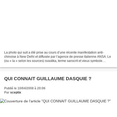
La photo qui suit a été prise au cours d’une récente manifestation anti-
chinoise à New Delhi et diffusée par l’agence de presse italienne ANSA. Le
(ou « la » selon les sources) svastika, terme sanscrit et vieux symbole
bouddhiste, déjà utilisé par les...
QUI CONNAIT GUILLAUME DASQUIE ?
Publié le 10/04/2008 à 20:06
Par
sceptix