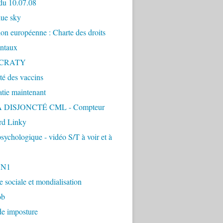
du 10.07.08
lue sky
ion européenne : Charte des droits
ntaux
CRATY
ité des vaccins
tie maintenant
 DISJONCTÉ CML - Compteur
d Linky
sychologique - vidéo S/T à voir et à
1N1
ie sociale et mondialisation
ob
de imposture