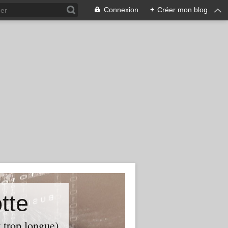
Connexion
+
Créer mon blog
tte
t trop longue)