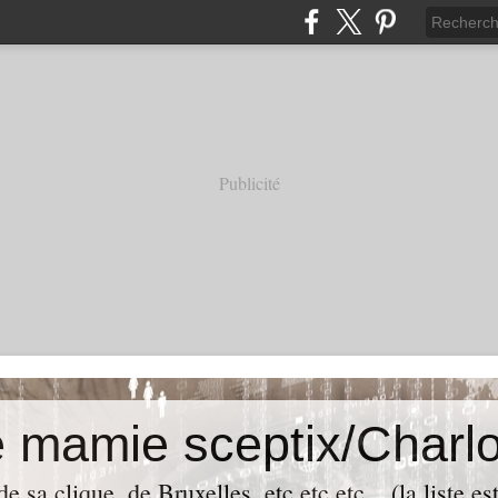
Publicité
e mamie sceptix/Charlo
e sa clique, de Bruxelles, etc etc etc... (la liste es