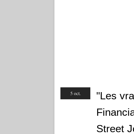
"Les vra
5 oct.
Financia
Street J