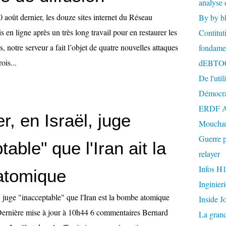
analyse 
 août dernier, les douze sites internet du Réseau
By by b
s en ligne après un très long travail pour en restaurer les
Contitut
, notre serveur a fait l’objet de quatre nouvelles attaques
fondame
ois...
dEBTO
De l'util
Démocra
ERDF A
, en Israël, juge
Mouchar
Guerre p
table" que l'Iran ait la
relayer
Infos H
atomique
Inginier
, juge "inacceptable" que l'Iran est la bombe atomique
Inside J
Dernière mise à jour à 10h44 6 commentaires Bernard
La gran