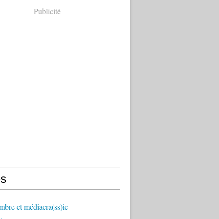
Publicité
s
mbre et médiacra(ss)ie