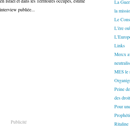
en Israël et dans les Territoires occupés, estime
La Guer
nterview publiée...
la missi
Le Conse
L'ère ou
L'Europe
Links
Mercx av
neutralis
MES le 
Organigr
Peine de
des droi
Pour une
Prophéti
Publicité
Ritaline