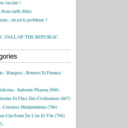
on vaccine !
from earth (film)
ions : où est le problème ?
 : FALL OF THE REPUBLIC
gories
e - Banques - Bourses Et Finance
decine - Industrie Pharma
(908)
alestine Et Choc Des Civilisations
(867)
 - Censures Manipulations
(786)
au-Upr-Sortir De L'ue Et Vite
(706)
7)