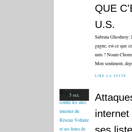
QUE C’
U.S.
Subrata Ghoshroy: J
gagne, est-ce que c
unis ? Noam Chomsky 
Mon sentiment, depui
LIRE LA SUITE
Attaques
5 oct.
internet
ses list