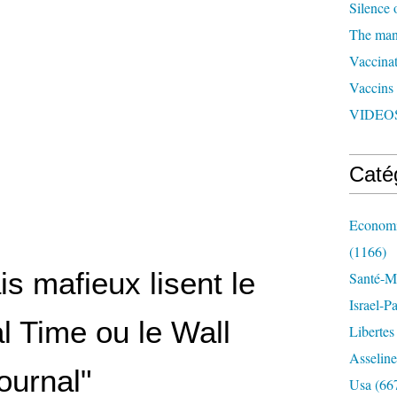
Silence 
The man 
Vaccinat
Vaccins
VIDEOS
Caté
Economi
(1166)
is mafieux lisent le
Santé-Mé
Israel-P
l Time ou le Wall
Libertes
Asseline
ournal"
Usa
(66