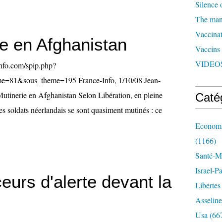
Silence 
The man 
Vaccinat
ie en Afghanistan
Vaccins
VIDEOS
info.com/spip.php?
me=81&sous_theme=195 France-Info, 1/10/08 Jean-
utinerie en Afghanistan Selon Libération, en pleine
Caté
s soldats néerlandais se sont quasiment mutinés : ce
Economi
(1166)
Santé-Mé
Israel-P
eurs d'alerte devant la
Libertes
Asseline
Usa
(66