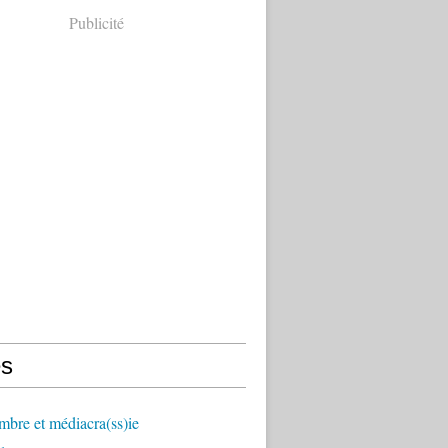
Publicité
s
mbre et médiacra(ss)ie