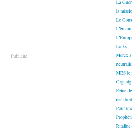
La Guer
la missi
Le Conse
L'ère ou
L'Europe
Links
Mercx av
Publicité
neutralis
MES le 
Organigr
Peine de
des droi
Pour une
Prophéti
Ritaline