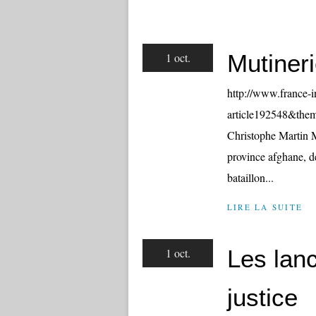
Mutiner
1 oct.
http://www.france-
article192548&the
Christophe Martin M
province afghane, de
bataillon...
LIRE LA SUITE
Les lanc
1 oct.
justice