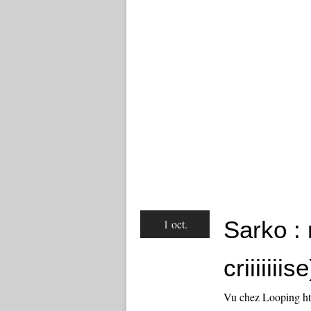
Sarko : 
1 oct.
criiiiiiise
Vu chez Looping htt