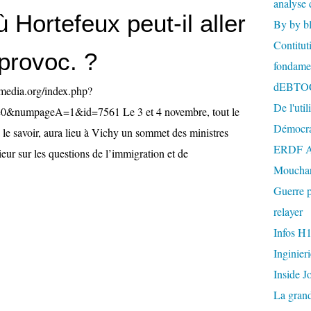
analyse 
 Hortefeux peut-il aller
By by b
Contitut
provoc. ?
fondame
dEBTO
ymedia.org/index.php?
De l'util
e=0&numpageA=1&id=7561 Le 3 et 4 novembre, tout le
Démocra
 savoir, aura lieu à Vichy un sommet des ministres
ERDF A
ieur sur les questions de l’immigration et de
Mouchar
Guerre p
relayer
Infos H
Inginier
Inside J
La gran