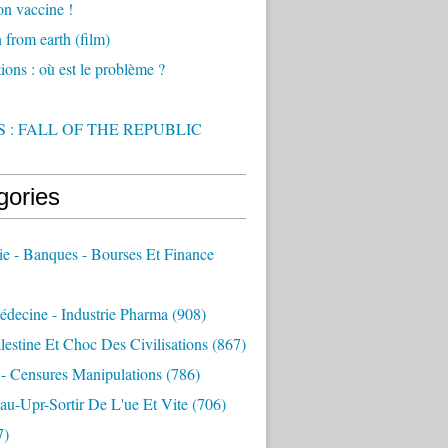
on vaccine !
from earth (film)
ions : où est le problème ?
 : FALL OF THE REPUBLIC
gories
e - Banques - Bourses Et Finance
decine - Industrie Pharma
(908)
alestine Et Choc Des Civilisations
(867)
 - Censures Manipulations
(786)
au-Upr-Sortir De L'ue Et Vite
(706)
7)