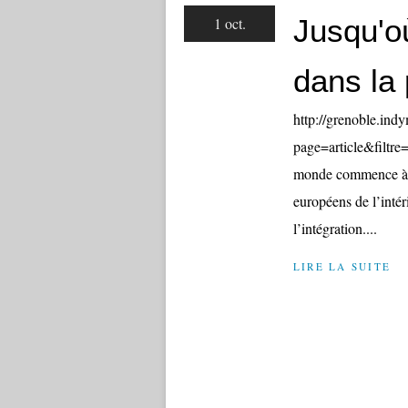
Jusqu'où
1 oct.
dans la 
http://grenoble.ind
page=article&filtr
monde commence à le
européens de l’intér
l’intégration....
LIRE LA SUITE