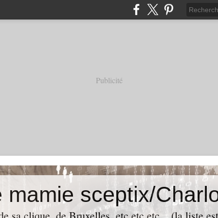
Publicité
e mamie sceptix/Charlo
e sa clique, de Bruxelles, etc etc etc... (la liste es