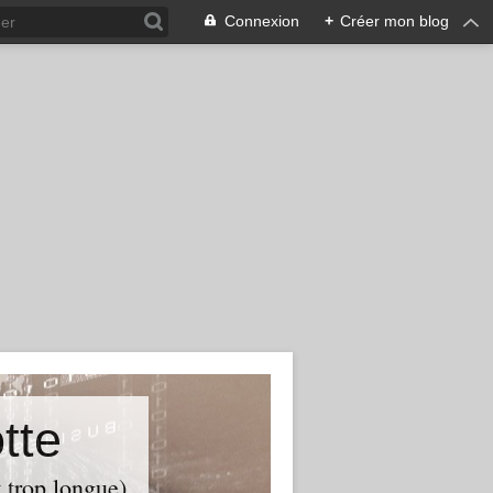
Connexion
+
Créer mon blog
tte
t trop longue)