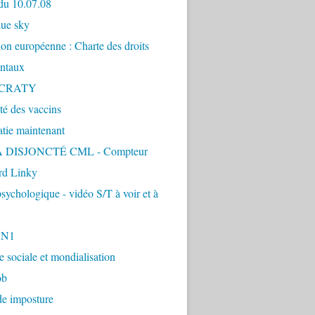
du 10.07.08
lue sky
ion européenne : Charte des droits
ntaux
CRATY
ité des vaccins
tie maintenant
 DISJONCTÉ CML - Compteur
d Linky
sychologique - vidéo S/T à voir et à
1N1
ie sociale et mondialisation
ob
de imposture