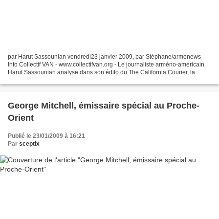
par Harut Sassounian vendredi23 janvier 2009, par Stéphane/armenews
Info Collectif VAN - www.collectifvan.org - Le journaliste arméno-américain
Harut Sassounian analyse dans son édito du The California Courier, la
dégradation des rapports israélo-turcs...
George Mitchell, émissaire spécial au Proche-
Orient
Publié le 23/01/2009 à 16:21
Par
sceptix