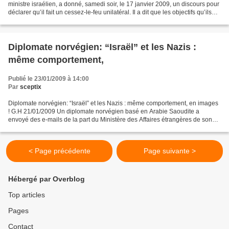
ministre israélien, a donné, samedi soir, le 17 janvier 2009, un discours pour
déclarer qu’il fait un cessez-le-feu unilatéral. Il a dit que les objectifs qu’ils
s’étaient donnés ont...
Diplomate norvégien: “Israël” et les Nazis :
même comportement,
Publié le 23/01/2009 à 14:00
Par
sceptix
Diplomate norvégien: “Israël” et les Nazis : même comportement, en images
! G.H 21/01/2009 Un diplomate norvégien basé en Arabie Saoudite a
envoyé des e-mails de la part du Ministère des Affaires étrangères de son
compte e-mail à assimiler l'offensive...
< Page précédente
Page suivante >
Hébergé par Overblog
Top articles
Pages
Contact