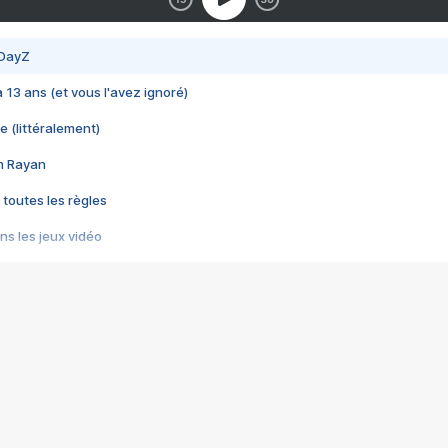
 DayZ
 a 13 ans (et vous l'avez ignoré)
e (littéralement)
im Rayan
 toutes les règles
s les jeux vidéo
us choquant de Rockstar ? - Le scandale BULLY
e plus moche de Steam
du RÊVE tourne au CAUCHEMAR
pendant 8 heures
it… à tort