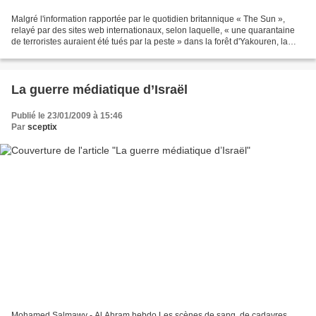
Malgré l'information rapportée par le quotidien britannique « The Sun »,
relayé par des sites web internationaux, selon laquelle, « une quarantaine
de terroristes auraient été tués par la peste » dans la forêt d'Yakouren, la
presse et les autorités algériennes...
La guerre médiatique d’Israël
Publié le 23/01/2009 à 15:46
Par
sceptix
Mohamed Salmawy - Al Ahram hebdo Les scènes de sang, de cadavres