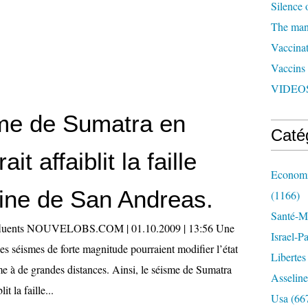
Silence 
The man 
Vaccinat
Vaccins
VIDEOS
me de Sumatra en
Caté
it affaiblit la faille
Economi
ine de San Andreas.
(1166)
Santé-Mé
influents NOUVELOBS.COM | 01.10.2009 | 13:56 Une
Israel-P
s séismes de forte magnitude pourraient modifier l’état
Libertes
me à de grandes distances. Ainsi, le séisme de Sumatra
Asseline
it la faille...
Usa
(66