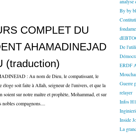
analyse 
By by b
Contitut
URS COMPLET DU
fondame
dEBTO
DENT AHAMADINEJAD
De l'util
Démocra
 (traduction)
ERDF A
Mouchar
NEJAD : Au nom de Dieu, le compatissant, le
Guerre p
 éloge soit faite à Allah, seigneur de l'univers, et que la
relayer
on soient sur notre maître et prophète, Mohammad, et sur
Infos H
es nobles compagnons....
Inginier
Inside J
La gran