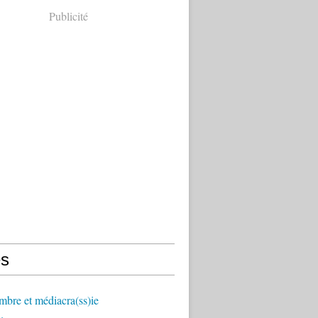
Publicité
s
mbre et médiacra(ss)ie