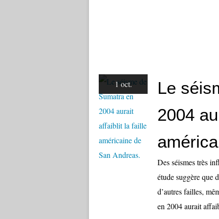
Le séis
1 oct.
2004 aura
américa
Des séismes très 
étude suggère que de
d’autres failles, mê
en 2004 aurait affaibl