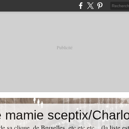
Publicité
e mamie sceptix/Charlo
e sa clique, de Bruxelles, etc etc etc... (la liste es