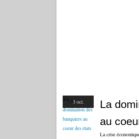
La domi
3 oct.
au coeu
La crise économique