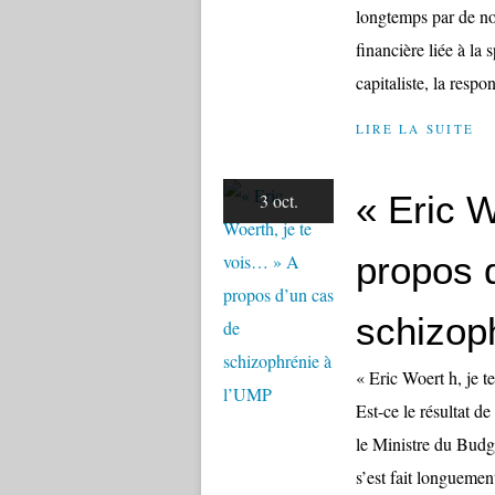
longtemps par de n
financière liée à la
capitaliste, la respo
LIRE LA SUITE
« Eric W
3 oct.
propos 
schizop
« Eric Woert h, je 
Est-ce le résultat d
le Ministre du Budg
s’est fait longuement