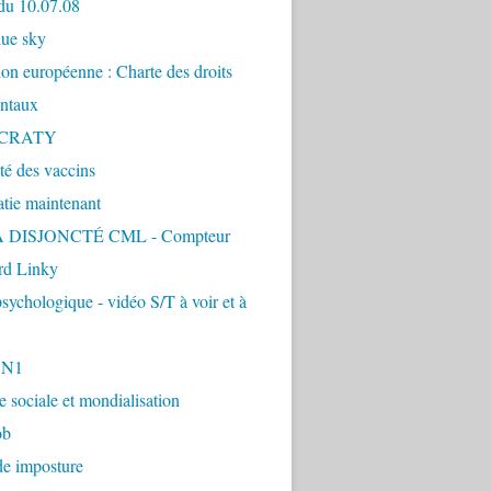
du 10.07.08
lue sky
ion européenne : Charte des droits
ntaux
CRATY
ité des vaccins
tie maintenant
 DISJONCTÉ CML - Compteur
d Linky
sychologique - vidéo S/T à voir et à
1N1
ie sociale et mondialisation
ob
de imposture