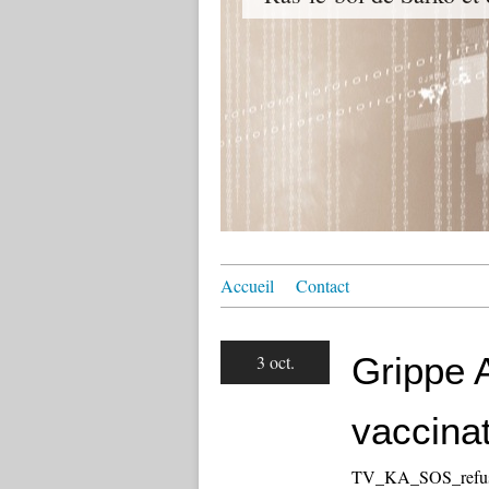
Accueil
Contact
Grippe A
3 oct.
vaccinat
TV_KA_SOS_refusez l