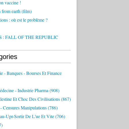
on vaccine !
from earth (film)
ions : où est le problème ?
 : FALL OF THE REPUBLIC
gories
e - Banques - Bourses Et Finance
decine - Industrie Pharma
(908)
alestine Et Choc Des Civilisations
(867)
 - Censures Manipulations
(786)
au-Upr-Sortir De L'ue Et Vite
(706)
7)