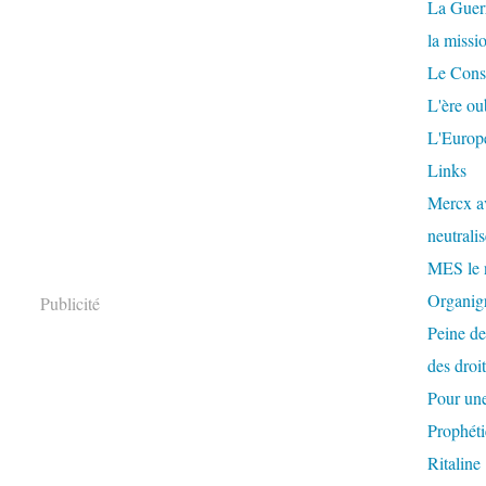
La Guer
la missi
Le Conse
L'ère ou
L'Europe
Links
Mercx av
neutralis
MES le 
Organigr
Publicité
Peine de
des droi
Pour une
Prophéti
Ritaline