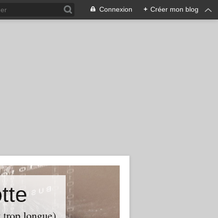
Connexion
+
Créer mon blog
tte
t trop longue)