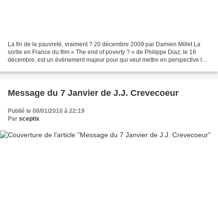
La fin de la pauvreté, vraiment ? 20 décembre 2009 par Damien Millet La
sortie en France du film « The end of poverty ? » de Philippe Diaz, le 16
décembre, est un évènement majeur pour qui veut mettre en perspective la
crise économique et financière actuelle...
Message du 7 Janvier de J.J. Crevecoeur
Publié le 08/01/2010 à 22:19
Par
sceptix