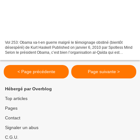
Vol 253: Obama va-t-en guerre malgré le témoignage obstiné (bientôt
désespéré) de Kurt Haskell Published on janvier 6, 2010 par Spotless Mind
Selon le président Obama, c’est bien l’organisation al-Qaïda qui est
l’instigatrice de l’attentat à la culotte...
< Page précédente
Page suivante >
Hébergé par Overblog
Top articles
Pages
Contact
Signaler un abus
C.G.U.