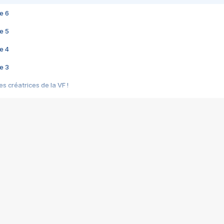
e 6
e 5
e 4
e 3
s créatrices de la VF !
e 2
e 1
e Mektoub My Love arrive enfin ! Rencontre avec Shaïn Boumedine et Sal
i : après Toni en famille
elle réalise le bouleversant Dites lui que je l'aime
ais ! Rencontre autour de Vie privée de Rebecca Zlotowski
 de Marguerite, Grave... Rencontre avec Ella Rumpf