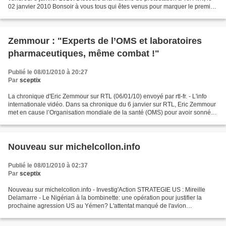
02 janvier 2010 Bonsoir à vous tous qui êtes venus pour marquer le premier
anniversaire du carnage à Gaza...
Zemmour : "Experts de l’OMS et laboratoires
pharmaceutiques, même combat !"
Publié le 08/01/2010 à 20:27
Par
sceptix
La chronique d'Eric Zemmour sur RTL (06/01/10) envoyé par rtl-fr. - L'info
internationale vidéo. Dans sa chronique du 6 janvier sur RTL, Eric Zemmour
met en cause l’Organisation mondiale de la santé (OMS) pour avoir sonné,
en juin 2009, "l’alerte pandémique...
Nouveau sur michelcollon.info
Publié le 08/01/2010 à 02:37
Par
sceptix
Nouveau sur michelcollon.info - Investig'Action STRATEGIE US : Mireille
Delamarre - Le Nigérian à la bombinette: une opération pour justifier la
prochaine agression US au Yémen? L'attentat manqué de l'avion
Amsterdam Detroit: les faits qui posent question...