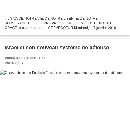
: IL Y VA DE NOTRE VIE, DE NOTRE LIBERTÉ, DE NOTRE
SOUVERAINETÉ. LE TEMPS PRESSE ! METTEZ-VOUS DEBOUT, DE
GRÂCE. par Jean-Jacques CREVECOEUR Montréal, le 7 janvier 2010
Madame, Monsieur, Chers amis, C’est devenu une tradition que je nourris
jalousement...
Israël et son nouveau système de défense
Publié le 08/01/2010 à 21:33
Par
sceptix