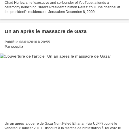
Chad Hurley, chief executive and co-founder of YouTube, attends a
ceremony launching Israel's President Shimon Peres' YouTube channel at
the president's residence in Jerusalem December 8, 2009.
REUTERS/Ronen Zvulun (JERUSALEM BUSINESS POLITICS
HEADSHOT...
Un an après le massacre de Gaza
Publié le 08/01/2010 à 20:55
Par
sceptix
Un an après la guerre de Gaza Nurit Peled Elhanan (via UJFP) publié le
vendredi 8 janvier 2010. Discours à la marche de protestation à Tel Aviv, le