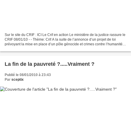
Sur le site du CRIF : ICI Le Crif en action Le ministère de la justice rassure le
CRIF 08/01/10 - - Thème: Crif A la suite de l’annonce d’un projet de loi
prévoyant la mise en place d’un pôle génocide et crimes contre l’humanité
au TGI de Paris, le CRIF...
La fin de la pauvreté ?.....Vraiment ?
Publié le 08/01/2010 à 23:43
Par
sceptix