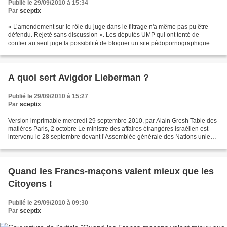
Publié le 29/09/2010 à 15:34
Par
sceptix
« L’amendement sur le rôle du juge dans le filtrage n'a même pas pu être
défendu. Rejeté sans discussion ». Les députés UMP qui ont tenté de
confier au seul juge la possibilité de bloquer un site pédopornographique
ont essuyé un refus par la Commission...
A quoi sert Avigdor Lieberman ?
Publié le 29/09/2010 à 15:27
Par
sceptix
Version imprimable mercredi 29 septembre 2010, par Alain Gresh Table des
matières Paris, 2 octobre Le ministre des affaires étrangères israélien est
intervenu le 28 septembre devant l’Assemblée générale des Nations unies (
lire le texte en anglais – PDF)...
Quand les Francs-maçons valent mieux que les
Citoyens !
Publié le 29/09/2010 à 09:30
Par
sceptix