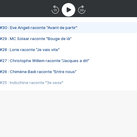
#30 : Eve Angeli raconte "Avant de partir"
#29 : MC Solaar raconte "Bouge de là"
28 : Lorie raconte "Je vais vite"
#27 : Christophe Willem raconte "Jacques a dit"
#26 : Chimène Badi raconte "Entre nous"
#25 : Indochine raconte "3e sexe"
#24 : Zaho raconte "C'est chelou"
#23 : Patrick Bruel raconte "Au café des délices"
#22 : Kyo raconte "Le chemin"
#21 : Nolwenn Leroy raconte "Cassé"