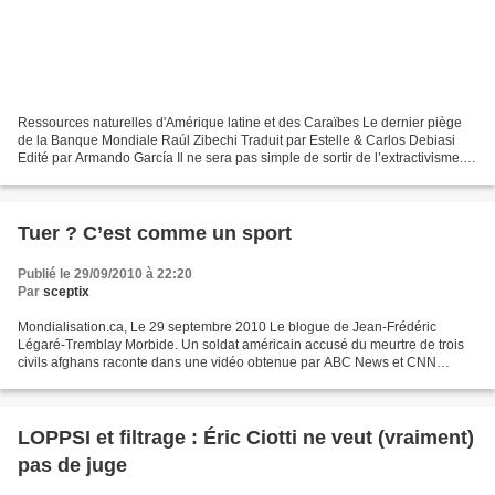
Ressources naturelles d'Amérique latine et des Caraïbes Le dernier piège
de la Banque Mondiale Raúl Zibechi Traduit par Estelle & Carlos Debiasi
Edité par Armando García Il ne sera pas simple de sortir de l’extractivisme.
On n'y arrivera jamais sans un...
Tuer ? C’est comme un sport
Publié le 29/09/2010 à 22:20
Par
sceptix
Mondialisation.ca, Le 29 septembre 2010 Le blogue de Jean-Frédéric
Légaré-Tremblay Morbide. Un soldat américain accusé du meurtre de trois
civils afghans raconte dans une vidéo obtenue par ABC News et CNN
comment lui et d’autres membres de son équipe,...
LOPPSI et filtrage : Éric Ciotti ne veut (vraiment)
pas de juge