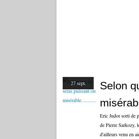
Selon q
27 sept.
misérable
Eric Judor sorti de 
de Pierre Sarkozy, le
d'ailleurs venu en a