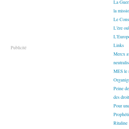
La Guer
la missi
Le Conse
L'ère ou
L'Europe
Links
Publicité
Mercx av
neutralis
MES le 
Organigr
Peine de
des droi
Pour une
Prophéti
Ritaline