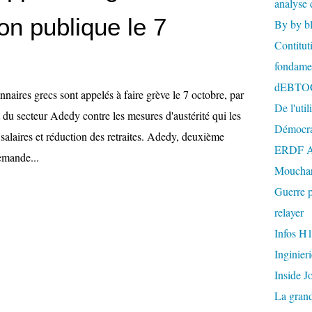
analyse 
ion publique le 7
By by b
Contitut
fondame
dEBTO
naires grecs sont appelés à faire grève le 7 octobre, par
De l'util
t du secteur Adedy contre les mesures d'austérité qui les
Démocra
 salaires et réduction des retraites. Adedy, deuxième
ERDF A
emande...
Mouchar
Guerre p
relayer
Infos H
Inginier
Inside J
La gran