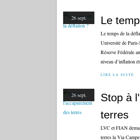
Le temps
26 sept.
Le temps de la défl
Université de Paris-
Réserve Fédérale am
niveau d’inflation ét
LIRE LA SUITE
Stop à 
26 sept.
terres
LVC et FIAN demand
terres la Via Camp