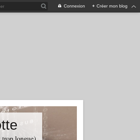
Connexion
+
Créer mon blog
tte
t trop longue)