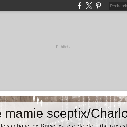
Publicité
e mamie sceptix/Charlo
e sa clique, de Bruxelles, etc etc etc... (la liste es