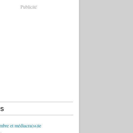
Publicité
s
mbre et médiacra(ss)ie