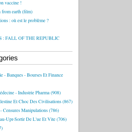
on vaccine !
from earth (film)
ions : où est le problème ?
 : FALL OF THE REPUBLIC
gories
e - Banques - Bourses Et Finance
decine - Industrie Pharma
(908)
alestine Et Choc Des Civilisations
(867)
 - Censures Manipulations
(786)
au-Upr-Sortir De L'ue Et Vite
(706)
7)