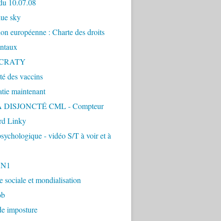
du 10.07.08
lue sky
ion européenne : Charte des droits
ntaux
CRATY
ité des vaccins
tie maintenant
 DISJONCTÉ CML - Compteur
d Linky
sychologique - vidéo S/T à voir et à
1N1
ie sociale et mondialisation
ob
de imposture