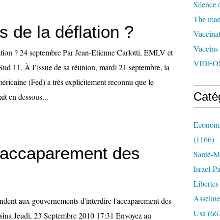
Silence 
The man 
 de la déflation ?
Vaccinat
Vaccins
ation ? 24 septembre Par Jean-Etienne Carlotti, EMLV et
VIDEOS
Sud 11. À l’issue de sa réunion, mardi 21 septembre, la
éricaine (Fed) a très explicitement reconnu que le
Caté
ait en dessous...
Economi
(1166)
l'accaparement des
Santé-Mé
Israel-P
Libertes
Asseline
ent aux gouvernements d'interdire l'accaparement des
Usa
(66
esina Jeudi, 23 Septembre 2010 17:31 Envoyez au