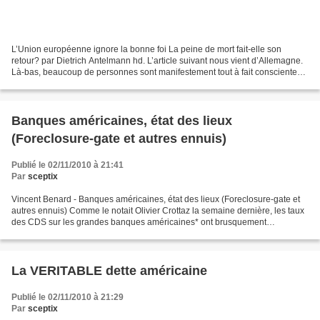
L’Union européenne ignore la bonne foi La peine de mort fait-elle son
retour? par Dietrich Antelmann hd. L’article suivant nous vient d’Allemagne.
Là-bas, beaucoup de personnes sont manifestement tout à fait conscientes
de ce que l’UE n’est ni un projet...
Banques américaines, état des lieux
(Foreclosure-gate et autres ennuis)
Publié le 02/11/2010 à 21:41
Par
sceptix
Vincent Benard - Banques américaines, état des lieux (Foreclosure-gate et
autres ennuis) Comme le notait Olivier Crottaz la semaine dernière, les taux
des CDS sur les grandes banques américaines* ont brusquement
augmenté, sans doute suite à la prise de...
La VERITABLE dette américaine
Publié le 02/11/2010 à 21:29
Par
sceptix