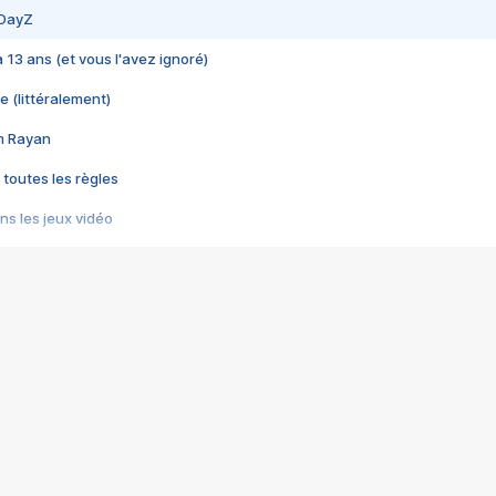
 DayZ
 a 13 ans (et vous l'avez ignoré)
e (littéralement)
im Rayan
 toutes les règles
s les jeux vidéo
us choquant de Rockstar ? - Le scandale BULLY
e plus moche de Steam
du RÊVE tourne au CAUCHEMAR
pendant 8 heures
it… à tort
umiliés par un jeu vidéo