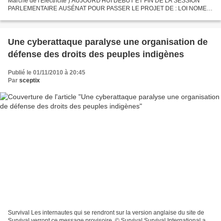
Marché de l'Electricité ) AUJOURD'HUI DÉBUT ET FIN DE LA SESSION
PARLEMENTAIRE AUSÉNAT POUR PASSER LE PROJET DE : LOI NOME.
DANS QUELQUES JOURS CE NE SERA PLUS UN PROJET MAIS UNE...
Une cyberattaque paralyse une organisation de
défense des droits des peuples indigènes
Publié le 01/11/2010 à 20:45
Par
sceptix
Survival Les internautes qui se rendront sur la version anglaise du site de
Survival verront ce message provisoire. © Survival Survival International a