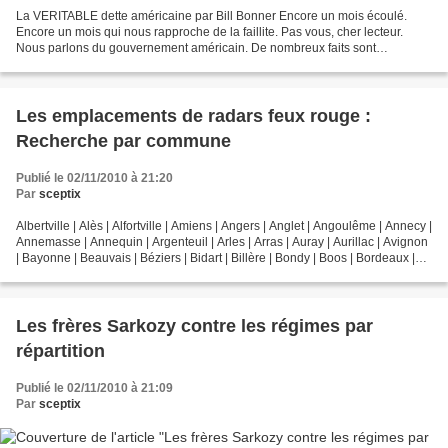
La VERITABLE dette américaine par Bill Bonner Encore un mois écoulé.
Encore un mois qui nous rapproche de la faillite. Pas vous, cher lecteur.
Nous parlons du gouvernement américain. De nombreux faits sont
interprétés, faussés et bidouillés. Mais les...
Les emplacements de radars feux rouge :
Recherche par commune
Publié le 02/11/2010 à 21:20
Par
sceptix
Albertville | Alès | Alfortville | Amiens | Angers | Anglet | Angoulême | Annecy |
Annemasse | Annequin | Argenteuil | Arles | Arras | Auray | Aurillac | Avignon
| Bayonne | Beauvais | Béziers | Bidart | Billère | Bondy | Boos | Bordeaux |
Bourges | Brive...
Les frères Sarkozy contre les régimes par
répartition
Publié le 02/11/2010 à 21:09
Par
sceptix