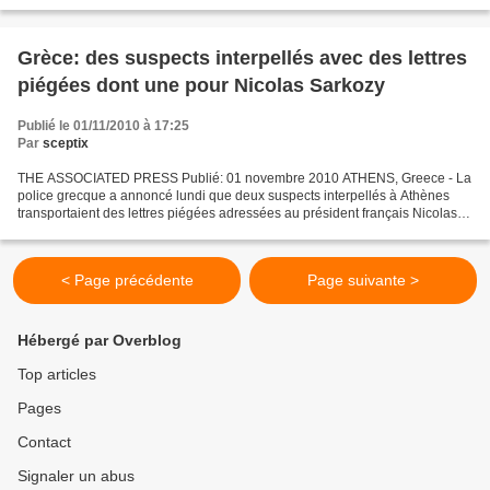
réchauffe et pourrait être sur le point...
Grèce: des suspects interpellés avec des lettres
piégées dont une pour Nicolas Sarkozy
Publié le 01/11/2010 à 17:25
Par
sceptix
THE ASSOCIATED PRESS Publié: 01 novembre 2010 ATHENS, Greece - La
police grecque a annoncé lundi que deux suspects interpellés à Athènes
transportaient des lettres piégées adressées au président français Nicolas
Sarkozy et à deux ambassades occidentales....
< Page précédente
Page suivante >
Hébergé par Overblog
Top articles
Pages
Contact
Signaler un abus