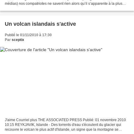
médias) nos compatriotes ne savent rien alors qu’il s’apparente à la plus
longue tentative de génocide...
Un volcan islandais s'active
Publié le 01/11/2010 à 17:30
Par
sceptix
J'aime Courriel plus THE ASSOCIATED PRESS Publié: 01 novembre 2010
10:15 REYKJAVIK, Islande - Des torrents d'eau s'écoulent du glacier qui
recouvre le volcan le plus actif d'Islande, un signe que la montagne se