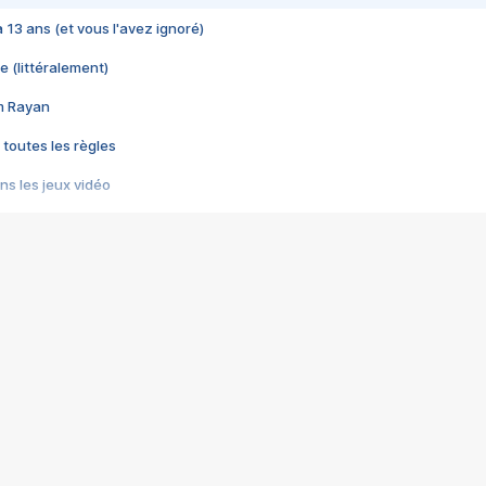
 a 13 ans (et vous l'avez ignoré)
e (littéralement)
im Rayan
 toutes les règles
s les jeux vidéo
us choquant de Rockstar ? - Le scandale BULLY
e plus moche de Steam
du RÊVE tourne au CAUCHEMAR
pendant 8 heures
it… à tort
umiliés par un jeu vidéo
ire - Final Fantasy 8