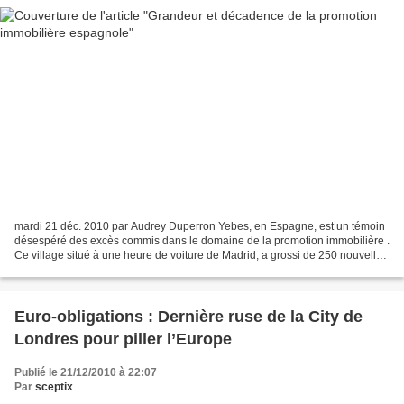
mardi 21 déc. 2010 par Audrey Duperron Yebes, en Espagne, est un témoin
désespéré des excès commis dans le domaine de la promotion immobilière .
Ce village situé à une heure de voiture de Madrid, a grossi de 250 nouvelles
maisons en 3 ans, dont la plupart,...
Euro-obligations : Dernière ruse de la City de
Londres pour piller l’Europe
Publié le 21/12/2010 à 22:07
Par
sceptix