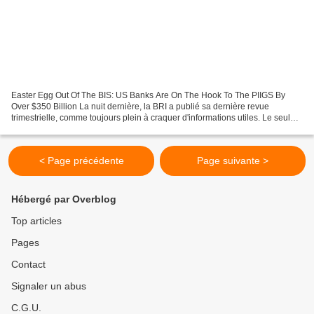
Easter Egg Out Of The BIS: US Banks Are On The Hook To The PIIGS By
Over $350 Billion La nuit dernière, la BRI a publié sa dernière revue
trimestrielle, comme toujours plein à craquer d'informations utiles. Le seul
élément majeur qui a attiré notre attention...
< Page précédente
Page suivante >
Hébergé par Overblog
Top articles
Pages
Contact
Signaler un abus
C.G.U.