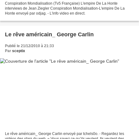
Conspiration Mondialisation (Tv5 Française) L'empire De La Honte
interviews de Jean Ziegler Conspiration Mondialisation-L'empire De La
Honte envoyé par odjag. - L'info video en direct.
Le rêve américain_ George Carlin
Publié le 21/12/2010 à 21:33
Par
sceptix
Le rêve américain_ George Carlin envoyé par tchels0o. - Regardez les
vidéos des stars du web. « Vous savez ce qu’ils veulent. Ils veulent des