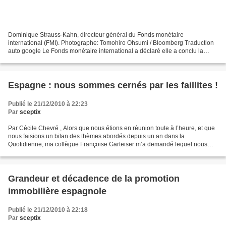
Dominique Strauss-Kahn, directeur général du Fonds monétaire
international (FMI). Photographe: Tomohiro Ohsumi / Bloomberg Traduction
auto google Le Fonds monétaire international a déclaré elle a conclu la
vente de 403,3 tonnes d'or, dont il avait annoncé...
Espagne : nous sommes cernés par les faillites !
Publié le 21/12/2010 à 22:23
Par
sceptix
Par Cécile Chevré , Alors que nous étions en réunion toute à l’heure, et que
nous faisions un bilan des thèmes abordés depuis un an dans la
Quotidienne, ma collègue Françoise Garteiser m’a demandé lequel nous
tenait le plus à coeur. C’est sans aucun doute...
Grandeur et décadence de la promotion
immobilière espagnole
Publié le 21/12/2010 à 22:18
Par
sceptix