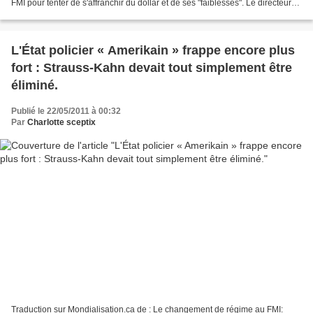
FMI pour tenter de s'affranchir du dollar et de ses "faiblesses". Le directeur
général du Fonds monétaire...
L'État policier « Amerikain » frappe encore plus
fort : Strauss-Kahn devait tout simplement être
éliminé.
Publié le 22/05/2011 à 00:32
Par
Charlotte sceptix
Traduction sur Mondialisation.ca de : Le changement de régime au FMI: