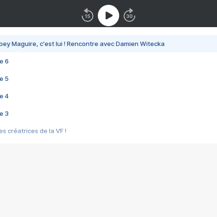
bey Maguire, c'est lui ! Rencontre avec Damien Witecka
e 6
e 5
e 4
e 3
s créatrices de la VF !
e 2
e 1
e Mektoub My Love arrive enfin ! Rencontre avec Shaïn Boumedine et Sal
i : après Toni en famille