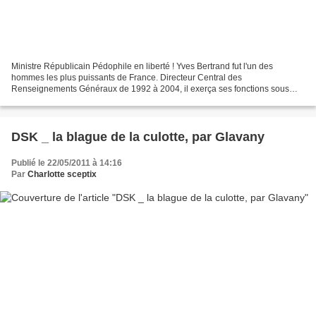
Ministre Républicain Pédophile en liberté ! Yves Bertrand fut l'un des
hommes les plus puissants de France. Directeur Central des
Renseignements Généraux de 1992 à 2004, il exerça ses fonctions sous
l'autorité d'une dizaine de ministres. Cette longévité...
DSK _ la blague de la culotte, par Glavany
Publié le 22/05/2011 à 14:16
Par
Charlotte sceptix