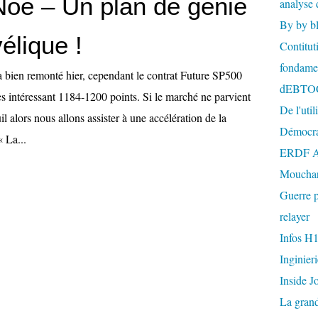
Noé – Un plan de génie
analyse 
By by b
élique !
Contitut
fondame
 bien remonté hier, cependant le contrat Future SP500
dEBTO
ès intéressant 1184-1200 points. Si le marché ne parvient
De l'util
il alors nous allons assister à une accélération de la
Démocra
« La...
ERDF A
Mouchar
Guerre p
relayer
Infos H
Inginier
Inside J
La gran