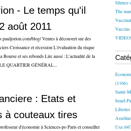
Silence 
ion - Le temps qu'il
The man 
Vaccinat
 12 août 2011
Vaccins
VIDEOS
pauljorion.com/blog/ Ventes à découvert sur des
ciers Croissance et récession L'évaluation du risque
Bourse et ses rebonds Lire aussi : L’actualité de la
Caté
UR LE QUARTIER GÉNÉRAL...
Economi
(1166)
Santé-Mé
nanciere : Etats et
Israel-P
Libertes
 à couteaux tires
Asseline
professeur d'économie à Sciences-po Paris et conseiller
Usa
(66