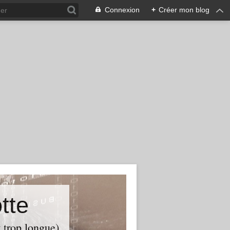
Connexion
+
Créer mon blog
tte
t trop longue)