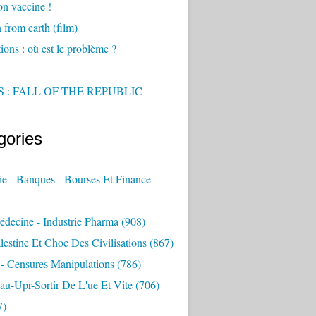
on vaccine !
from earth (film)
ions : où est le problème ?
 : FALL OF THE REPUBLIC
gories
e - Banques - Bourses Et Finance
decine - Industrie Pharma
(908)
alestine Et Choc Des Civilisations
(867)
 - Censures Manipulations
(786)
au-Upr-Sortir De L'ue Et Vite
(706)
7)