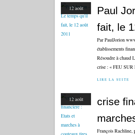
Paul Jor
12 août
fait, le
Par PaulJorion www.
établissements finan
Résoudre à chaud La 
crise : « FEU S
LIRE LA SUITE
crise fi
12 août
marches
François Rachline, 