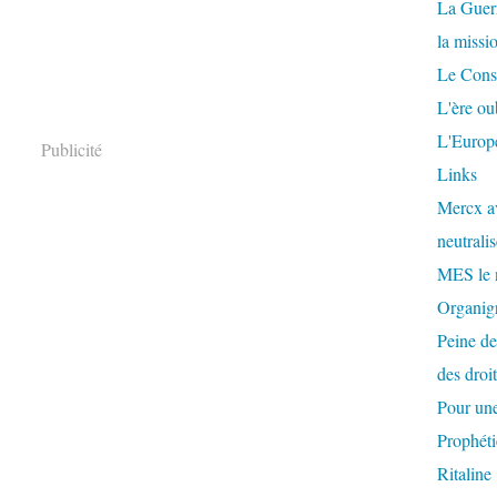
La Guer
la missi
Le Conse
L'ère ou
L'Europe
Publicité
Links
Mercx av
neutralis
MES le 
Organigr
Peine de
des droi
Pour une
Prophéti
Ritaline