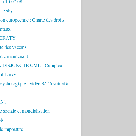
du 10.07.08
lue sky
ion européenne : Charte des droits
ntaux
CRATY
ité des vaccins
tie maintenant
 DISJONCTÉ CML - Compteur
d Linky
sychologique - vidéo S/T à voir et à
1N1
ie sociale et mondialisation
ob
de imposture