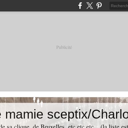
Publicité
e mamie sceptix/Charlo
e sa clique, de Bruxelles, etc etc etc... (la liste es