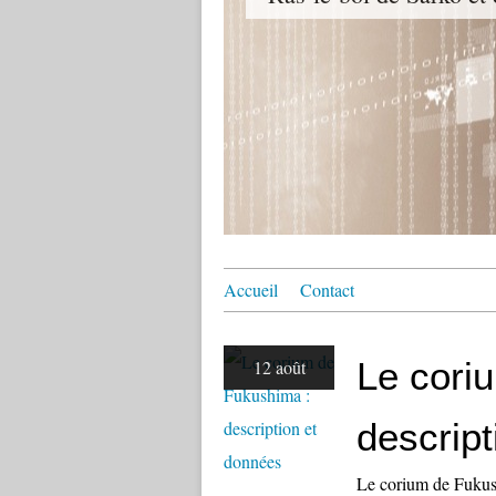
Accueil
Contact
Le cori
12 août
descrip
Le corium de Fukush