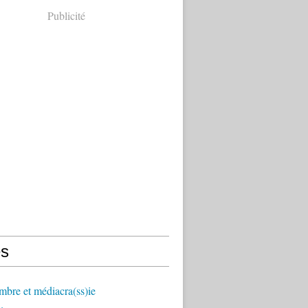
Publicité
s
mbre et médiacra(ss)ie