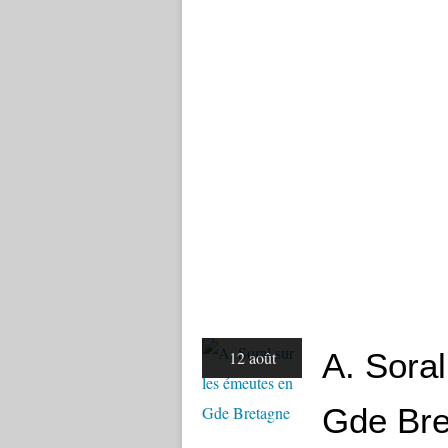
A. Sora
12 août
Gde Bre