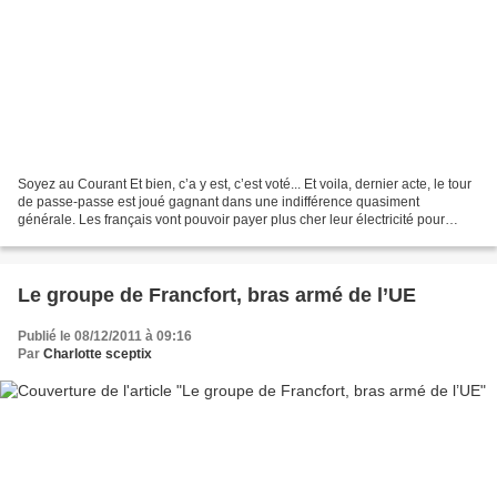
Soyez au Courant Et bien, c’a y est, c’est voté... Et voila, dernier acte, le tour
de passe-passe est joué gagnant dans une indifférence quasiment
générale. Les français vont pouvoir payer plus cher leur électricité pour
alimenter encore un peu plus les...
Le groupe de Francfort, bras armé de l’UE
Publié le 08/12/2011 à 09:16
Par
Charlotte sceptix