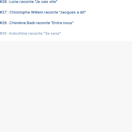
28 : Lorie raconte "Je vais vite"
#27 : Christophe Willem raconte "Jacques a dit"
#26 : Chimène Badi raconte "Entre nous"
#25 : Indochine raconte "3e sexe"
#24 : Zaho raconte "C'est chelou"
#23 : Patrick Bruel raconte "Au café des délices"
#22 : Kyo raconte "Le chemin"
#21 : Nolwenn Leroy raconte "Cassé"
#20 : Patrick Hernandez raconte "Born to be alive"
#19 : Lorie raconte "Près de moi"
#18 : Michael Jones raconte "A nos actes manqués" (avec Jean-Jacque
#17 : Khaled raconte "Aïcha"
#16 : Corneille raconte "Parce qu'on vient de loin"