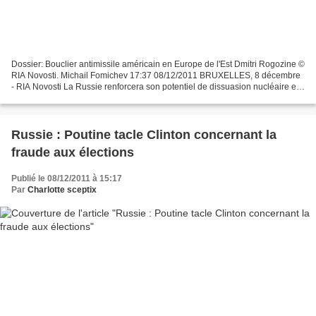
Dossier: Bouclier antimissile américain en Europe de l'Est Dmitri Rogozine ©
RIA Novosti. Michail Fomichev 17:37 08/12/2011 BRUXELLES, 8 décembre
- RIA Novosti La Russie renforcera son potentiel de dissuasion nucléaire en
cas d'impossibilité de s'entendre...
Russie : Poutine tacle Clinton concernant la
fraude aux élections
Publié le 08/12/2011 à 15:17
Par
Charlotte sceptix