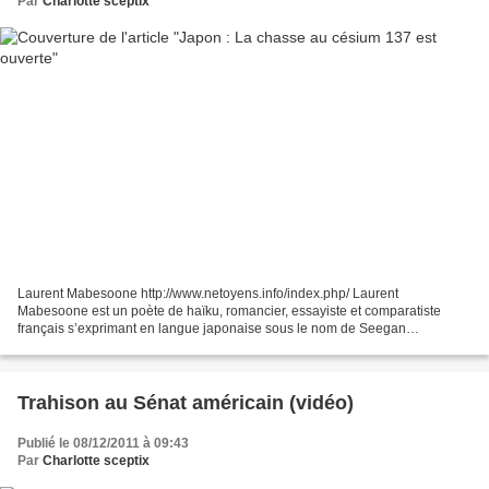
Par
Charlotte sceptix
Laurent Mabesoone http://www.netoyens.info/index.php/ Laurent
Mabesoone est un poète de haïku, romancier, essayiste et comparatiste
français s’exprimant en langue japonaise sous le nom de Seegan
Mabesoone. Né en 1968, il vit depuis 1996 à Nagano au Japon...
Trahison au Sénat américain (vidéo)
Publié le 08/12/2011 à 09:43
Par
Charlotte sceptix