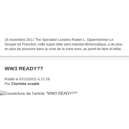
16 novembre 2011 The Spectator Londres Ruben L. Oppenheimer Le
Groupe de Francfort, cette super-élite sans mandat démocratique, a de plus
en plus de pouvoirs dans la crise de la zone euro, au point de faire et défaire
les dirigeants élus du continent....
WW3 READY??
Publié le 07/12/2011 à 17:18
Par
Charlotte sceptix