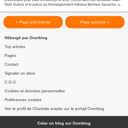
préliminaire pour trafic d'influence et recel, concernant l'élu socialiste Jean-
Noël Guérini et le patron du Renseignement intérieur Bernard Squarcini, a-t-
on appris vendredi de source...
< Page précédente
Page suivante >
Hébergé par Overblog
Top articles
Pages
Contact
Signaler un abus
C.G.U.
Cookies et données personnelles
Préférences cookies
Voir le profil de Charlotte sceptix sur le portail Overblog
Créer un blog sur Overblog