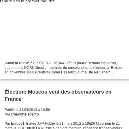
Auraient-ils osé ? 21/03/2012 | 16H46 Crédits photo: Bernard Squarcini,
patron de la DCRI, Direction centrale du renseignement intérieur, à l'Elysée
en novembre 2008 (Reuters) Didier Hassoux, journaliste au Canard
enchaîné et co-auteur d'une récente enquête...
Élection: Moscou veut des observateurs en
France
Publié le 21/03/2012 à 18:50
Par
Charlotte sceptix
Par Europe1 .fr avec AFP Publié le 21 mars 2012 à 18h26 Mis à jour le 21
mars 2012 à 18h38 La Russie a déploré mercredi l'absence d'observateurs