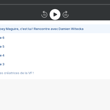
bey Maguire, c'est lui ! Rencontre avec Damien Witecka
e 6
e 5
e 4
e 3
s créatrices de la VF !
e 2
e 1
e Mektoub My Love arrive enfin ! Rencontre avec Shaïn Boumedine et Sal
i : après Toni en famille