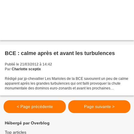
BCE : calme après et avant les turbulences
Publié le 21/03/2012 à 14:42
Par
Charlotte sceptix
Rédigé par jp-chevallier Les Marioles de la BCE savourent un peu de calme
apparent après les grandes turbulences qui ont failli provoquer la chute
monumentale des dominos euro-zonards et avant les prochaines
turbulences prévisibles : ils ont été obligés...
< Page précédente
Page suivante >
Hébergé par Overblog
Top articles