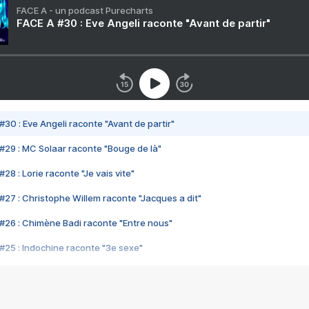
FACE A - un podcast Purecharts
FACE A #30 : Eve Angeli raconte "Avant de partir"
#30 : Eve Angeli raconte "Avant de partir"
#29 : MC Solaar raconte "Bouge de là"
28 : Lorie raconte "Je vais vite"
#27 : Christophe Willem raconte "Jacques a dit"
#26 : Chimène Badi raconte "Entre nous"
#25 : Indochine raconte "3e sexe"
#24 : Zaho raconte "C'est chelou"
#23 : Patrick Bruel raconte "Au café des délices"