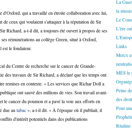
La Guer
la missi
 d'Oxford, qui a travaillé en étroite collaboration avec lui,
Le Conse
t de ceux qui voulaient s'attaquer à la réputation de Sir
L'ère ou
ir Richard, a-t-il dit, a toujours été ouvert à propos de ses
L'Europe
 de ses rémunérations au collège Green, situé à Oxford,
Links
l est le fondateur.
Mercx av
neutralis
cal du Centre de recherche sur le cancer de Grande-
MES le 
ie des travaux de Sir Richard, a déclaré que les temps ont
Organigr
tre remises en contexte. « Les services que Richar Doll a
Peine de
 publique ont sauvé des millions de vies. Son travail avant-
des droi
 et le cancer du poumon et a pavé la voie aux efforts en
Pour une
ité due au
tabac
», a-t-il dit. « À l'époque où il publiait, il
Prophéti
onflits d'intérêt potentiels dans des publications
Ritaline