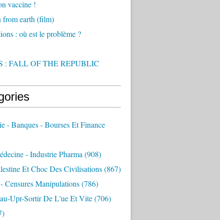
on vaccine !
from earth (film)
ions : où est le problème ?
 : FALL OF THE REPUBLIC
gories
e - Banques - Bourses Et Finance
decine - Industrie Pharma
(908)
alestine Et Choc Des Civilisations
(867)
 - Censures Manipulations
(786)
au-Upr-Sortir De L'ue Et Vite
(706)
7)