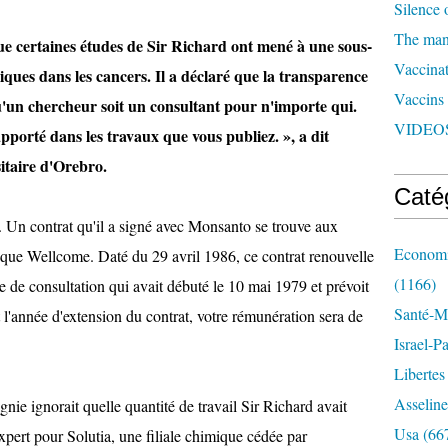
Silence 
The man 
ue certaines études de Sir Richard ont mené à une sous-
Vaccinat
iques dans les cancers. Il a déclaré que la transparence
Vaccins
e qu'un chercheur soit un consultant pour n'importe qui.
VIDEOS
apporté dans les travaux que vous publiez. », a dit
sitaire d'Orebro.
Caté
. Un contrat qu'il a signé avec Monsanto se trouve aux
Economi
hèque Wellcome. Daté du 29 avril 1986, ce contrat renouvelle
(1166)
 de consultation qui avait débuté le 10 mai 1979 et prévoit
Santé-Mé
l'année d'extension du contrat, votre rémunération sera de
Israel-P
Libertes
Asseline
ie ignorait quelle quantité de travail Sir Richard avait
Usa
(66
expert pour Solutia, une filiale chimique cédée par