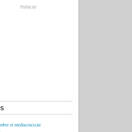
Publicité
s
mbre et médiacra(ss)ie