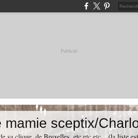
Publicité
e mamie sceptix/Charlo
e sa clique, de Bruxelles, etc etc etc... (la liste es