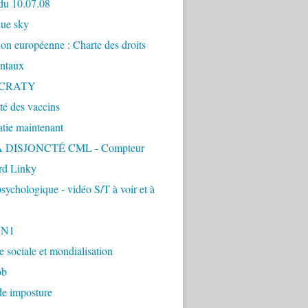
du 10.07.08
lue sky
ion européenne : Charte des droits
ntaux
CRATY
ité des vaccins
tie maintenant
 DISJONCTÉ CML - Compteur
d Linky
sychologique - vidéo S/T à voir et à
1N1
ie sociale et mondialisation
ob
de imposture