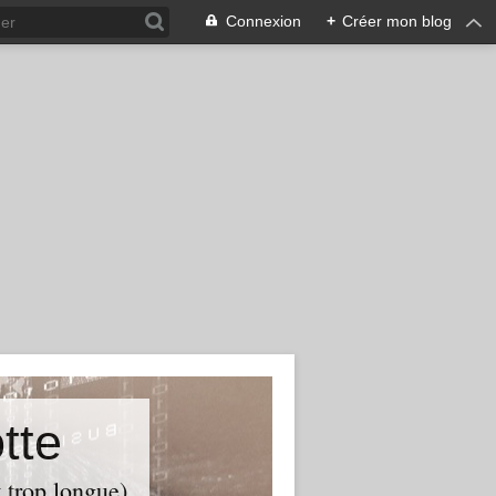
Connexion
+
Créer mon blog
tte
t trop longue)