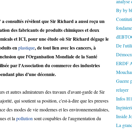
analyse 
By by b
Contitut
 consultés révèlent que Sir Richard a aussi reçu un
fondame
iation des fabricants de produits chimiques et deux
dEBTO
emicals et ICI, pour une étude où Sir Richard dégage le
De l'util
roduits en
, de tout lien avec les cancers, à
plastique
Démocra
onclusion que l'Organisation Mondiale de la Santé
ERDF A
ilisée par l'Association du commerce des industries
Mouchar
pendant plus d'une décennie.
Guerre p
relayer
rs et autres admirateurs des travaux d'avant-garde de Sir
Infos H
jorité, qui soutient sa position, c'est-à-dire que les preuves
Inginier
nce des modes de vie modernes et les environnementalistes,
Inside J
ues et la
pollution
sont coupables de l'augmentation du
La gran