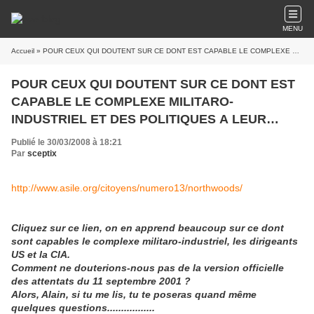
MENU
Accueil
» POUR CEUX QUI DOUTENT SUR CE DONT EST CAPABLE LE COMPLEXE MILITARO-INDUSTRIEL ET DES POLITIQUES A LEUR SOLDE
POUR CEUX QUI DOUTENT SUR CE DONT EST
CAPABLE LE COMPLEXE MILITARO-
INDUSTRIEL ET DES POLITIQUES A LEUR
SOLDE
Publié le 30/03/2008 à 18:21
Par
sceptix
http://www.asile.org/citoyens/numero13/northwoods/
Cliquez sur ce lien, on en apprend beaucoup sur ce dont
sont capables le complexe militaro-industriel, les dirigeants
US et la CIA.
Comment ne douterions-nous pas de la version officielle
des attentats du 11 septembre 2001 ?
Alors, Alain, si tu me lis, tu te poseras quand même
quelques questions.................