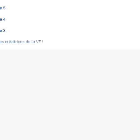
e 5
e 4
e 3
s créatrices de la VF !
e 2
e 1
e Mektoub My Love arrive enfin ! Rencontre avec Shaïn Boumedine et Sal
i : après Toni en famille
elle réalise le bouleversant Dites lui que je l'aime
ais ! Rencontre autour de Vie privée de Rebecca Zlotowski
 de Marguerite, Grave... Rencontre avec Ella Rumpf
 Les Rêveurs, un film intime sur la santé mentale