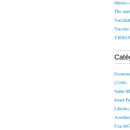
Silence 
The man 
Vaccinat
Vaccins
VIDEOS
Caté
Economi
(1166)
Santé-Mé
Israel-P
Libertes
Asseline
Usa
(66