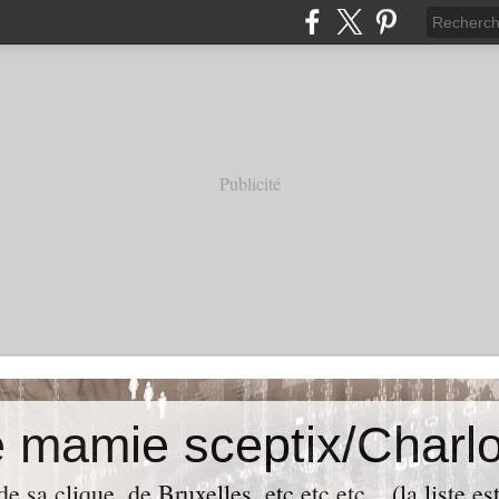
Publicité
e mamie sceptix/Charlo
e sa clique, de Bruxelles, etc etc etc... (la liste es