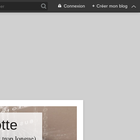
Connexion
+
Créer mon blog
tte
t trop longue)