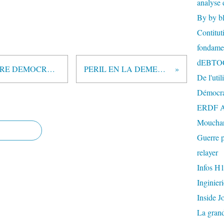
analyse 
By by b
Contitut
fondame
dEBTO
HYPER-CAPITALISME CONTRE DEMOCRATIE
PERIL EN LA DEMEURE
De l'util
Démocra
ERDF A
Mouchar
Guerre p
relayer
Infos H
Inginier
Inside J
La gran