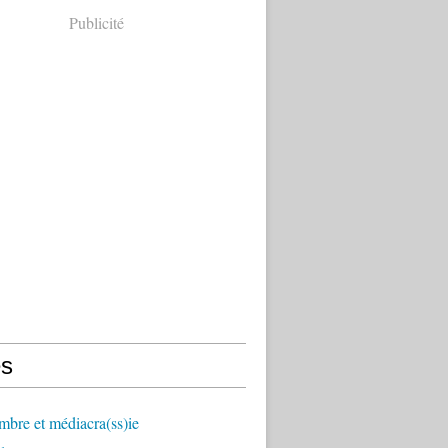
Publicité
s
mbre et médiacra(ss)ie