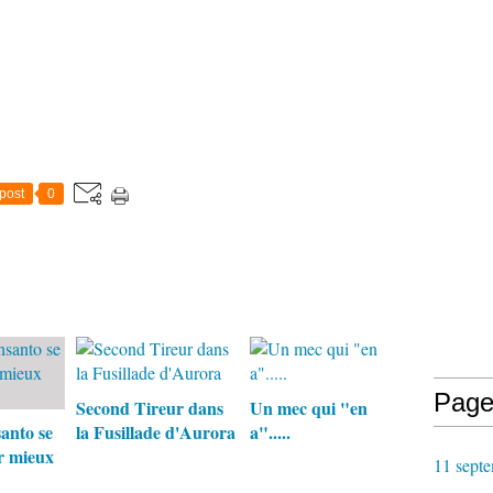
post
0
Page
Second Tireur dans
Un mec qui "en
nto se
la Fusillade d'Aurora
a".....
r mieux
11 septe