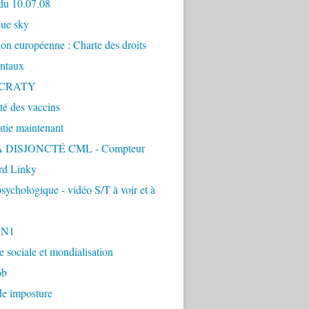
du 10.07.08
lue sky
ion européenne : Charte des droits
ntaux
CRATY
ité des vaccins
tie maintenant
 DISJONCTÉ CML - Compteur
d Linky
sychologique - vidéo S/T à voir et à
1N1
ie sociale et mondialisation
ob
de imposture