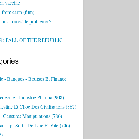
on vaccine !
from earth (film)
ions : où est le problème ?
 : FALL OF THE REPUBLIC
gories
e - Banques - Bourses Et Finance
decine - Industrie Pharma
(908)
alestine Et Choc Des Civilisations
(867)
 - Censures Manipulations
(786)
au-Upr-Sortir De L'ue Et Vite
(706)
7)