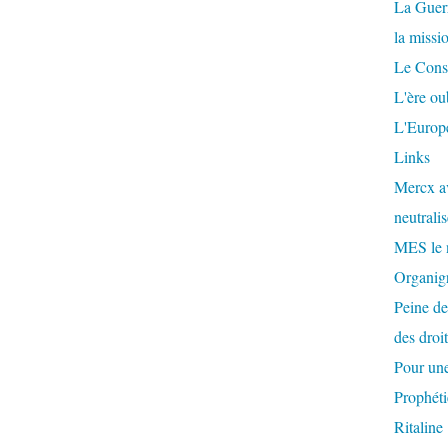
La Guer
la missi
Le Conse
L'ère ou
L'Europe
Links
Mercx av
neutralis
MES le 
Organigr
Peine de
des droi
Pour une
Prophéti
Ritaline