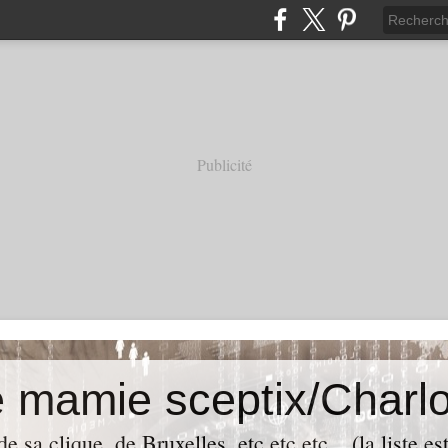
Publicité
e mamie sceptix/Charlo
e sa clique, de Bruxelles, etc etc etc... (la liste es