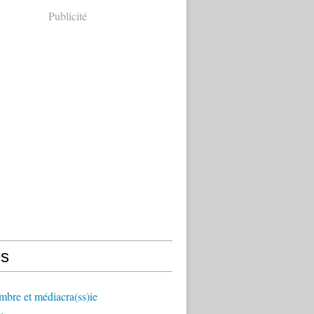
Publicité
s
mbre et médiacra(ss)ie