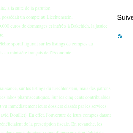
ite, à la suite de la parution
Suiv
u'il possédait un compte au Liechtenstein.
.000 euros de dommages et intérêts à Bakchich, la justice
te.
lèbre sportif figurait sur les listings de comptes au
ds au ministère français de l’Economie.
issance, sur les listings du Liechtenstein, mais des patrons
ues labos pharmaceutiques. Sur les cinq cents contribuables
nt vu immédiatement leurs dossiers classés par les services
vid Douillet). En effet, l’ouverture de leurs comptes datant
énéficiaient de la prescription fiscale. En revanche, les
es deux cents dossiers ; vingt d’entre eux font l’objet de