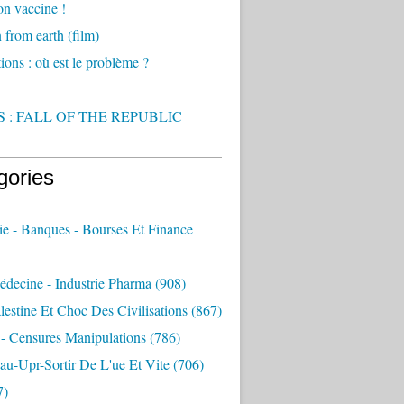
on vaccine !
from earth (film)
ions : où est le problème ?
 : FALL OF THE REPUBLIC
gories
e - Banques - Bourses Et Finance
decine - Industrie Pharma
(908)
alestine Et Choc Des Civilisations
(867)
 - Censures Manipulations
(786)
au-Upr-Sortir De L'ue Et Vite
(706)
7)