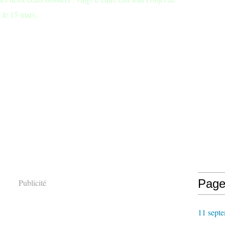
h le 15 mars.
Page
Publicité
11 septe