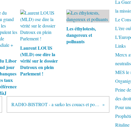
La Guer
la missi
Le Conse
Les éthylotests,
L'ère ou
dangereux et
L'Europe
polluants
Links
Laurent LOUIS
(MLD) ose dire la
Mercx av
du Libor
vérité sur le dossier
neutralis
and jour
Dutroux en plein
MES le 
 banques
Parlement !
es taux
Organigr
référence
Peine de
MàJ
des droi
RADIO-BISTROT - a sarko les couacs et pour nous c'est "couic"
Pour une
Prophéti
Ritaline