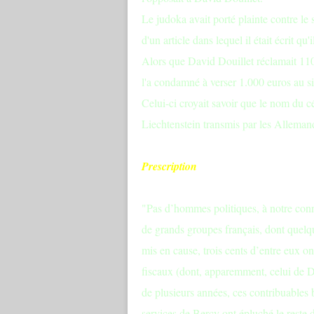
Le judoka avait porté plainte contre le s
d'un article dans lequel il était écrit q
Alors que David Douillet réclamait 110
l'a condamné à verser 1.000 euros au si
Celui-ci croyait savoir que le nom du cé
Liechtenstein transmis par les Alleman
Prescription
"Pas d’hommes politiques, à notre conna
de grands groupes français, dont quelq
mis en cause, trois cents d’entre eux o
fiscaux (dont, apparemment, celui de Da
de plusieurs années, ces contribuables b
services de Bercy ont épluché le reste d