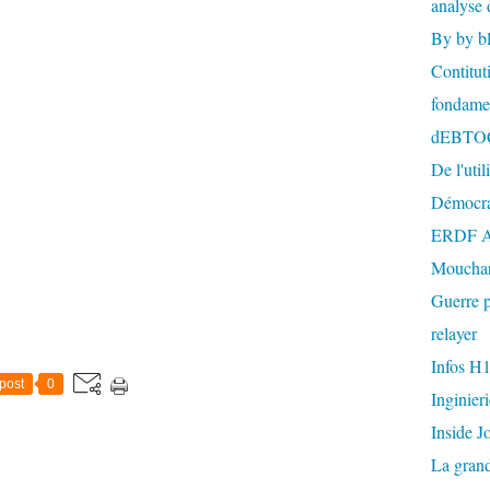
analyse 
By by b
Contitut
fondame
dEBTO
De l'util
Démocra
ERDF A
Mouchar
Guerre p
relayer
Infos H
post
0
Inginier
Inside J
La gran