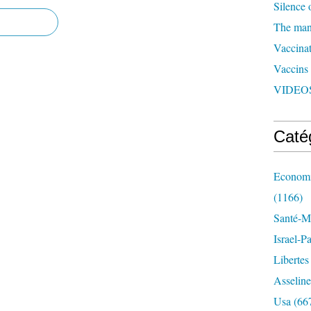
Silence 
The man 
Vaccinat
Vaccins
VIDEOS
Caté
Economi
(1166)
Santé-Mé
Israel-P
Libertes
Asseline
Usa
(66