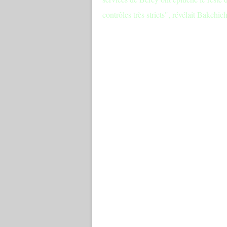
contrôles très stricts", révélait Bakchic