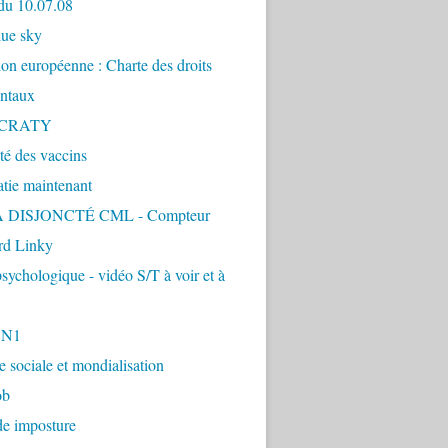
du 10.07.08
lue sky
ion européenne : Charte des droits
ntaux
CRATY
ité des vaccins
tie maintenant
 DISJONCTÉ CML - Compteur
d Linky
sychologique - vidéo S/T à voir et à
1N1
ie sociale et mondialisation
ob
de imposture