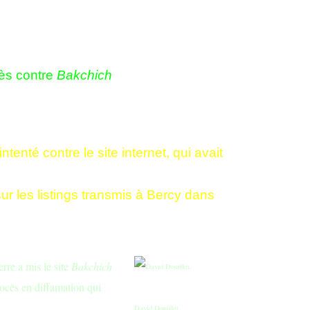
cès contre
Bakchich
tenté contre le site internet, qui avait
ur les listings transmis à Bercy dans
rre a mis le site
Bakchich
rocès en diffamation qui
David Douillet.