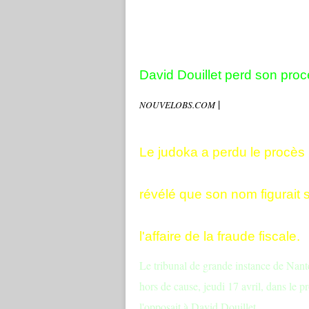
David Douillet perd son pro
|
NOUVELOBS.COM
Le judoka a perdu le procès in
révélé que son nom figurait s
l'affaire de la fraude fiscale.
L
e tribunal de grande instance de Nante
hors de cause, jeudi 17 avril, dans le p
l'opposait à David Douillet.