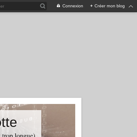
Connexion
+
Créer mon blog
tte
t trop longue)