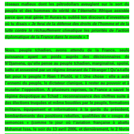
réseaux mafieux dont les pétrodollars aveuglent sur le sort du
peuple et des hommes de vérité de l’éternelle Afrique assistée
parce que mal gérée !!! Aurais-tu oublié ton discours d’investiture
où tu disais «
Je ferai de la défense des droits de l'homme et de la
lutte contre le réchauffement climatique les priorités de l'action
diplomatique de la France dans le mond
e » ?
Nous, peuple tchadien, avons attendu de la France, seule
puissance ayant un poids auprès des décisionnaires de
N’Djamena, qu’elle pense au peuple tchadien, marginalisé, spolié,
battu et assassiné par un régime émanant de l’étranger ! Qu’a-t-elle
fait pour le peuple ? Rien ! Plutôt, si ! Une chose : elle a aidé
l’ennemi du peuple, le dictateur clanique, à rester au pouvoir et à
museler l’opposition. A plusieurs reprises, la France a sauvé le
régime despotique au Tchad : reconnaissance des chiffres suite à
des élections truquées et même boudées par le peuple, formations
militaire, équipement et informations à la garde du président,
bombardements des positions rebelles, qualifiées de « coups de
semonces » (comme le jour où l’aviation française à abattu
Mahamat Issa, le soir du 13 avril 2006, et dernièrement, le 2 févrie