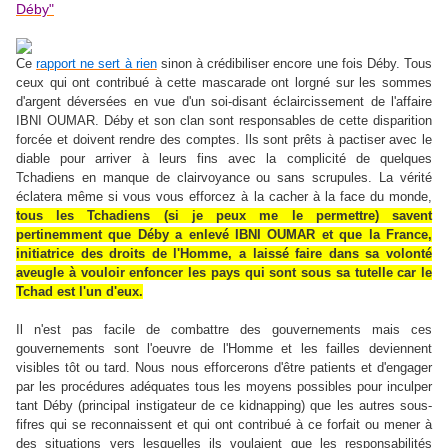
Déby"
Ce
rapport ne sert à rien
sinon à crédibiliser encore une fois Déby. Tous
ceux qui ont contribué à cette mascarade ont lorgné sur les sommes
d'argent déversées en vue d'un soi-disant éclaircissement de l'affaire
IBNI OUMAR. Déby et son clan sont responsables de cette disparition
forcée et doivent rendre des comptes. Ils sont prêts à pactiser avec le
diable pour arriver à leurs fins avec la complicité de quelques
Tchadiens en manque de clairvoyance ou sans scrupules. La vérité
éclatera même si vous vous efforcez à la cacher à la face du monde,
tous les Tchadiens (si je peux me le permettre) savent
pertinemment que Déby a enlevé IBNI OUMAR et que la France,
initiatrice des droits de l'Homme, a laissé faire dans sa volonté
aveugle à vouloir enfoncer les pays qui sont sous sa tutelle car le
Tchad est l'un d'eux.
Il n'est pas facile de combattre des gouvernements mais ces
gouvernements sont l'oeuvre de l'Homme et les failles deviennent
visibles tôt ou tard. Nous nous efforcerons d'être patients et d'engager
par les procédures adéquates tous les moyens possibles pour inculper
tant Déby (principal instigateur de ce kidnapping) que les autres sous-
fifres qui se reconnaissent et qui ont contribué à ce forfait ou mener à
des situations vers lesquelles ils voulaient que les responsabilités