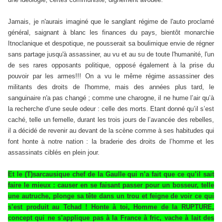
Jamais, je n'aurais imaginé que le sanglant régime de l'auto proclamé
général, saignant à blanc les finances du pays, bientôt monarchie
Itnoclanique et despotique, ne pousserait sa boulimique envie de régner
sans partage jusqu'à assassiner, au vu et au su de toute l'humanité, l'un
de ses rares opposants politique, opposé également à la prise du
pouvoir par les armes!!! On a vu le même régime assassiner des
militants des droits de l'homme, mais des années plus tard, le
sanguinaire n'a pas changé ; comme une charogne, il ne hume l’air qu’à
la recherche d’une seule odeur : celle des morts. Etant donné qu’il s’est
caché, telle un femelle, durant les trois jours de l’avancée des rebelles,
il a décidé de revenir au devant de la scène comme à ses habitudes qui
font honte à notre nation : la braderie des droits de l’homme et les
assassinats ciblés en plein jour.
Et le (T)sarcausique chef de la Gaulle qui n’a fait que ce qu’il sait
faire le mieux : causer en se faisant passer pour un bosseur, telle
une autruche, plonge sa tête dans un trou et feigne de voir ce qui
s’est produit au Tchad ! Honte à toi, Homme de la RUPTURE,
concept qui ne s’applique pas à la France à fric, vache à lait des