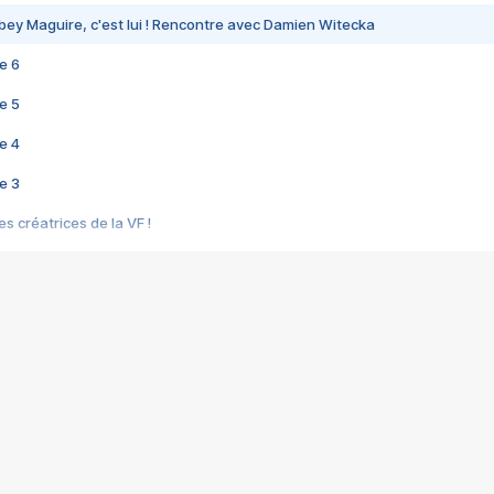
bey Maguire, c'est lui ! Rencontre avec Damien Witecka
e 6
e 5
e 4
e 3
s créatrices de la VF !
e 2
e 1
e Mektoub My Love arrive enfin ! Rencontre avec Shaïn Boumedine et Sal
i : après Toni en famille
elle réalise le bouleversant Dites lui que je l'aime
ais ! Rencontre autour de Vie privée de Rebecca Zlotowski