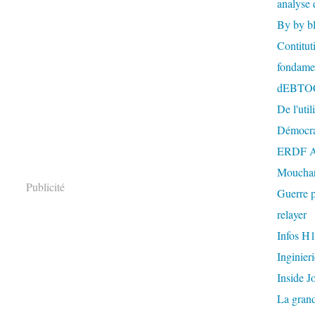
analyse 
By by b
Contitut
fondame
dEBTO
De l'util
Démocra
ERDF A
Mouchar
Publicité
Guerre p
relayer
Infos H
Inginier
Inside J
La gran