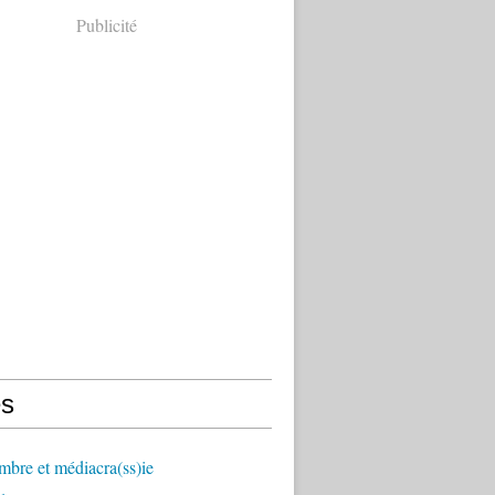
Publicité
s
mbre et médiacra(ss)ie