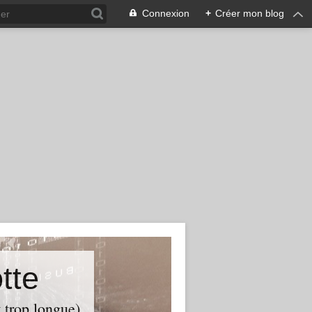
Connexion
+
Créer mon blog
tte
t trop longue)