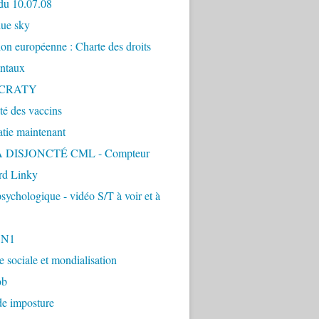
du 10.07.08
lue sky
ion européenne : Charte des droits
ntaux
CRATY
ité des vaccins
tie maintenant
 DISJONCTÉ CML - Compteur
d Linky
sychologique - vidéo S/T à voir et à
1N1
ie sociale et mondialisation
ob
de imposture