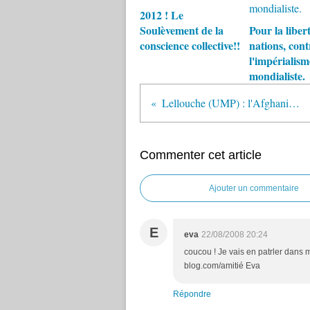
2012 ! Le
Soulèvement de la
Pour la liber
conscience collective!!
nations, cont
l'impérialism
mondialiste.
Lellouche (UMP) : l'Afghanistan, "c'est déjà un bourbier"
Commenter cet article
Ajouter un commentaire
E
eva
22/08/2008 20:24
coucou ! Je vais en patrler dans m
blog.com/amitié Eva
Répondre