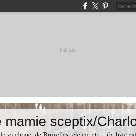
Publicité
e mamie sceptix/Charlo
e sa clique, de Bruxelles, etc etc etc... (la liste es