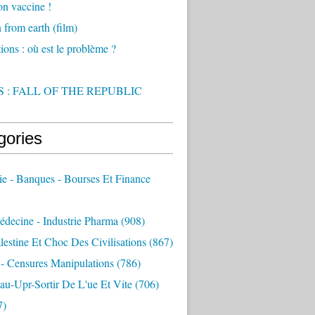
on vaccine !
from earth (film)
ions : où est le problème ?
 : FALL OF THE REPUBLIC
gories
e - Banques - Bourses Et Finance
decine - Industrie Pharma
(908)
alestine Et Choc Des Civilisations
(867)
 - Censures Manipulations
(786)
au-Upr-Sortir De L'ue Et Vite
(706)
7)