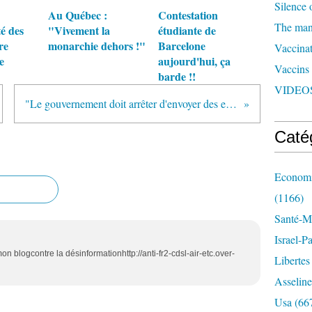
Silence 
Au Québec :
Contestation
The man 
té des
"Vivement la
étudiante de
re
monarchie dehors !"
Barcelone
Vaccinat
e
aujourd'hui, ça
Vaccins
barde !!
VIDEOS
"Le gouvernement doit arrêter d'envoyer des enfants se faire tuer" (père d'un soldat tué)
Caté
Economi
(1166)
Santé-Mé
Israel-P
on blogcontre la désinformationhttp://anti-fr2-cdsl-air-etc.over-
Libertes
Asseline
Usa
(66