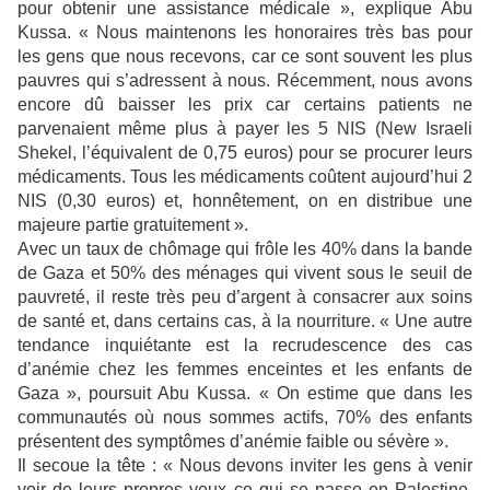
pour obtenir une assistance médicale », explique Abu
Kussa. « Nous maintenons les honoraires très bas pour
les gens que nous recevons, car ce sont souvent les plus
pauvres qui s’adressent à nous. Récemment, nous avons
encore dû baisser les prix car certains patients ne
parvenaient même plus à payer les 5 NIS (New Israeli
Shekel, l’équivalent de 0,75 euros) pour se procurer leurs
médicaments. Tous les médicaments coûtent aujourd’hui 2
NIS (0,30 euros) et, honnêtement, on en distribue une
majeure partie gratuitement ».
Avec un taux de chômage qui frôle les 40% dans la bande
de Gaza et 50% des ménages qui vivent sous le seuil de
pauvreté, il reste très peu d’argent à consacrer aux soins
de santé et, dans certains cas, à la nourriture. « Une autre
tendance inquiétante est la recrudescence des cas
d’anémie chez les femmes enceintes et les enfants de
Gaza », poursuit Abu Kussa. « On estime que dans les
communautés où nous sommes actifs, 70% des enfants
présentent des symptômes d’anémie faible ou sévère ».
Il secoue la tête : « Nous devons inviter les gens à venir
voir de leurs propres yeux ce qui se passe en Palestine.