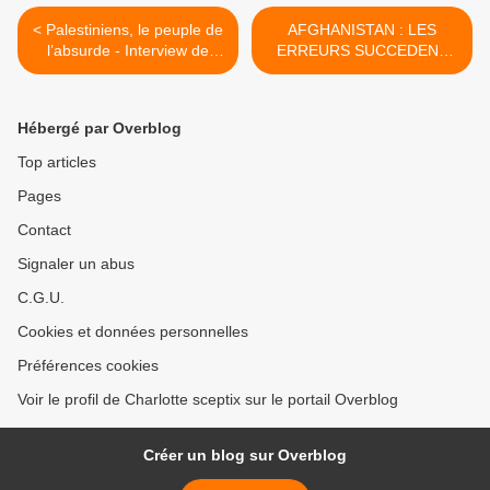
< Palestiniens, le peuple de
AFGHANISTAN : LES
l’absurde - Interview de
ERREURS SUCCEDENT
Mahmoud Darwish
AUX ERREURS
(Chevènement) >
Hébergé par Overblog
Top articles
Pages
Contact
Signaler un abus
C.G.U.
Cookies et données personnelles
Préférences cookies
Voir le profil de Charlotte sceptix sur le portail Overblog
Créer un blog sur Overblog