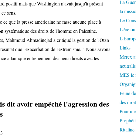
La Guer
gard positif mais que Washington n'avait jusqu'à présent
la missi
 ce sens.
Le Conse
 de ce que la presse américaine ne fasse aucune place à
L'ère ou
ation systématique des droits de l'homme en Palestine.
L'Europe
nes, Mahmoud Ahmadinejad a critiqué la gestion de l'Otan
Links
 résultat que l'exacerbation de l'extrémisme. " Nous savons
Mercx av
ce atlantique entretiennent des liens directs avec les
neutralis
MES le 
Organigr
Peine de
is dit avoir empêché l'agression des
des droi
Pour une
s
Prophéti
Ritaline
23