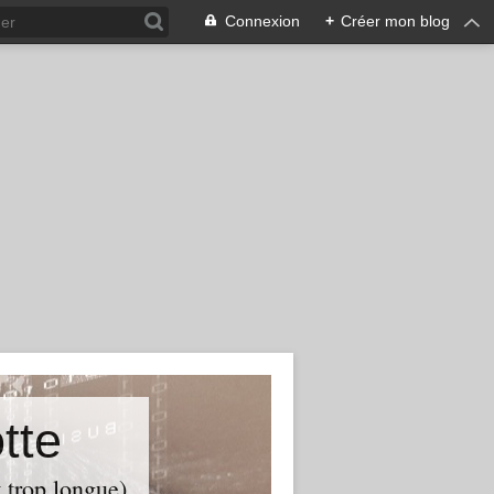
Connexion
+
Créer mon blog
tte
t trop longue)