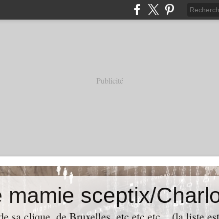
Publicité
e mamie sceptix/Charlo
e sa clique, de Bruxelles, etc etc etc... (la liste es