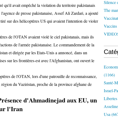
Silence 
é qu'il avait empêché la ‎violation du territoire pakistanais
The man 
n l'agence de presse pakistanaise, Assef Ali Zardari, a ajouté
Vaccinat
 tiré sur des hélicoptères US ‎qui avaient l'intention de violer
Vaccins
VIDEOS
tères de l'OTAN avaient violé le ciel ‎pakistanais, mais ils
s réactions ‎de l'armée pakistanaise. Le commandement de la
Caté
stan et dirigée par les Etats-Unis a ‎annoncé, dans un
s sur les ‎frontières-est avec l'Afghanistan, ont ouvert le
Economi
(1166)
ptères de l'OTAN, lors d'une patrouille de reconnaissance,
Santé-Mé
la région du Vaziristan, proche ‎de la province afghane de
Israel-P
 Présence d'Ahmadinejad aux EU, un
Libertes
Asseline
ur l'Iran
Usa
(66