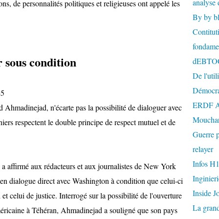
analyse 
s, de personnalités politiques et religieuses ont appelé les
By by b
Contitut
fondame
r sous condition
dEBTO
De l'util
Démocra
45
ERDF A
Ahmadinejad, n'écarte pas la possibilité de dialoguer avec
Mouchar
niers respectent le double principe de respect mutuel et de
Guerre p
relayer
Infos H
a affirmé aux rédacteurs et aux journalistes de New York
Inginier
 en dialogue direct avec Washington à condition que celui-ci
Inside J
et celui de justice. Interrogé sur la possibilité de l'ouverture
La gran
méricaine à Téhéran, Ahmadinejad a souligné que son pays