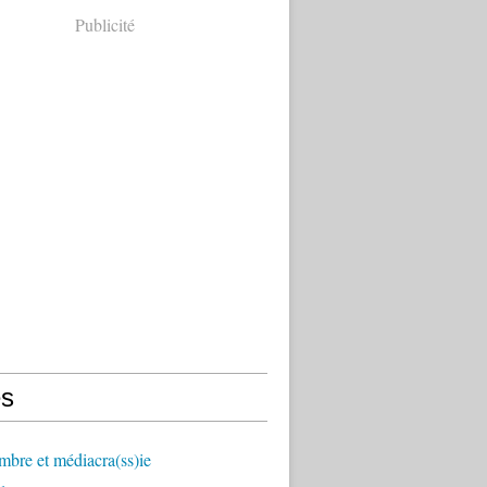
Publicité
s
mbre et médiacra(ss)ie