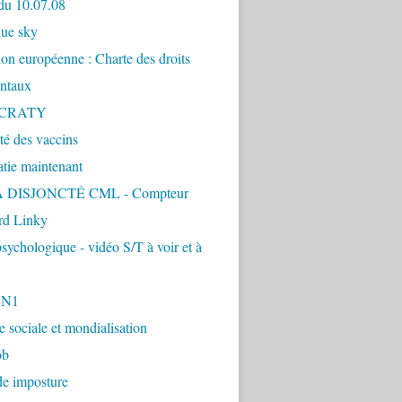
du 10.07.08
lue sky
ion européenne : Charte des droits
ntaux
CRATY
ité des vaccins
tie maintenant
 DISJONCTÉ CML - Compteur
d Linky
sychologique - vidéo S/T à voir et à
1N1
ie sociale et mondialisation
ob
de imposture