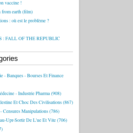
on vaccine !
from earth (film)
ions : où est le problème ?
 : FALL OF THE REPUBLIC
gories
e - Banques - Bourses Et Finance
decine - Industrie Pharma
(908)
alestine Et Choc Des Civilisations
(867)
 - Censures Manipulations
(786)
au-Upr-Sortir De L'ue Et Vite
(706)
7)