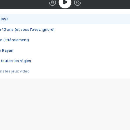
 DayZ
 a 13 ans (et vous l'avez ignoré)
e (littéralement)
im Rayan
 toutes les règles
s les jeux vidéo
us choquant de Rockstar ? - Le scandale BULLY
e plus moche de Steam
du RÊVE tourne au CAUCHEMAR
pendant 8 heures
it… à tort