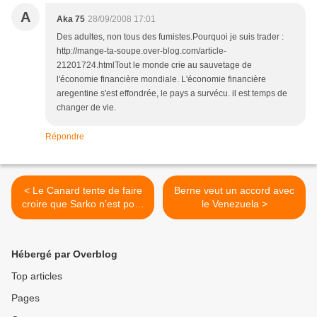
A
Aka 75
28/09/2008 17:01
Des adultes, non tous des fumistes.Pourquoi je suis trader :
http://mange-ta-soupe.over-blog.com/article-
21201724.htmlTout le monde crie au sauvetage de
l'économie financière mondiale. L'économie financière
aregentine s'est effondrée, le pays a survécu. il est temps de
changer de vie.
Répondre
< Le Canard tente de faire
Berne veut un accord avec
croire que Sarko n’est pour
le Venezuela >
rien dans le fichier Edwige ?
Hébergé par Overblog
Top articles
Pages