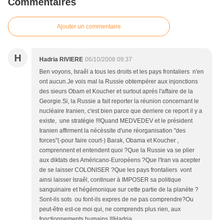
Commentaires
Ajouter un commentaire
H
Hadria RIVIERE
06/10/2008 09:37
Ben voyons, Israêl a tous les droits et les pays frontaliers n'en
ont aucun.Je vois mal la Russie obtempérer aux injonctions
des sieurs Obam et Koucher et surtout aprés l'affaire de la
Georgie.Si, la Russie a fait reporter la réunion concernant le
nucléaire Iranien, c'est bien parce que derriere ce report il y a
existe, une stratégie !!!Quand MEDVEDEV et le président
Iranien affirment la nécèssite d'une réorganisation "des
forces"(-pour faire court-) Barak, Obama et Koucher ,
comprennent et entendent quoi ?Que la Russie va se plier
aux diktats des Américano-Européens ?Que l'Iran va acepter
de se laisser COLONISER ?Que les pays frontaliers vont
ainsi laisser Israêl, continuer à IMPOSER sa politique
sanguinaire et hégémonique sur cette partie de la planéte ?
Sont-ils sots ou font-ils expres de ne pas comprendre?Ou
peut-être est-ce moi qui, ne comprends plus rien, aux
fonctionnements humains !!!Hadria