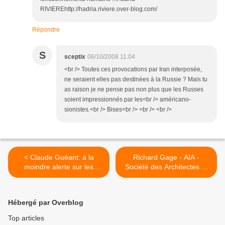
RIVIEREhttp://hadria.riviere.over-blog.com/
Répondre
S
sceptix
06/10/2008 11:04
<br /> Toutes ces provocations par Iran interposée,
ne seraient elles pas destinées à la Russie ? Mais tu
as raison je ne pense pas non plus que les Russes
soient impressionnés par les<br /> américano-
sionistes.<br /> Bises<br /> <br /> <br />
< Claude Guéant: à la
Richard Gage - AIA -
moindre alerte sur les
Société des Architectes et
banques, l'Etat interviendra
Ingénieurs pour la vérité sur
le 11/9 >
Hébergé par Overblog
Top articles