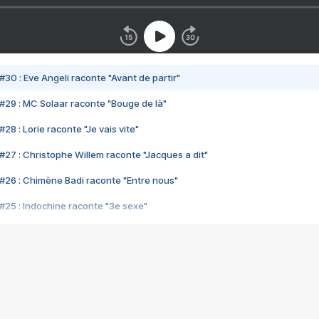
#30 : Eve Angeli raconte "Avant de partir"
#29 : MC Solaar raconte "Bouge de là"
28 : Lorie raconte "Je vais vite"
#27 : Christophe Willem raconte "Jacques a dit"
#26 : Chimène Badi raconte "Entre nous"
#25 : Indochine raconte "3e sexe"
#24 : Zaho raconte "C'est chelou"
#23 : Patrick Bruel raconte "Au café des délices"
#22 : Kyo raconte "Le chemin"
#21 : Nolwenn Leroy raconte "Cassé"