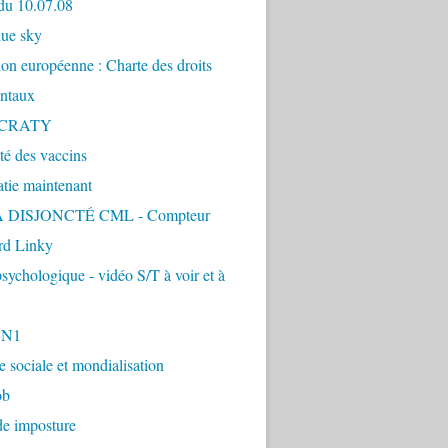
du 10.07.08
lue sky
ion européenne : Charte des droits
ntaux
CRATY
ité des vaccins
tie maintenant
 DISJONCTÉ CML - Compteur
d Linky
sychologique - vidéo S/T à voir et à
1N1
ie sociale et mondialisation
ob
de imposture