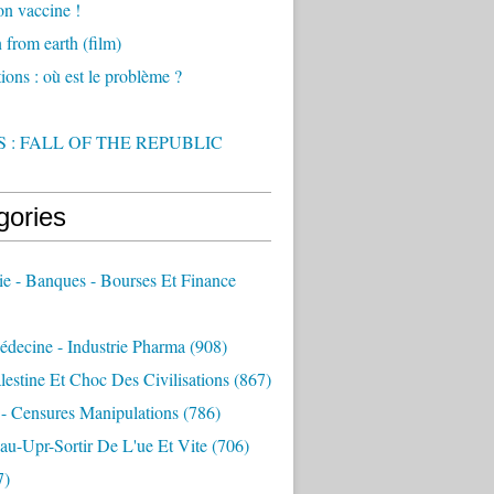
on vaccine !
from earth (film)
ions : où est le problème ?
 : FALL OF THE REPUBLIC
gories
e - Banques - Bourses Et Finance
decine - Industrie Pharma
(908)
alestine Et Choc Des Civilisations
(867)
 - Censures Manipulations
(786)
au-Upr-Sortir De L'ue Et Vite
(706)
7)