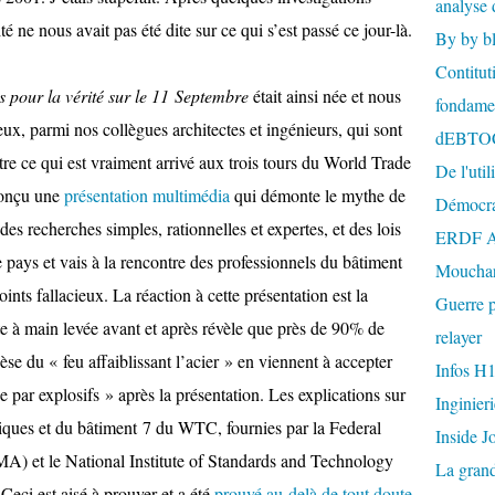
analyse 
té ne nous avait pas été dite sur ce qui s’est passé ce jour-là.
By by b
Contitut
s pour la vérité sur le 11 Septembre
était ainsi née et nous
fondame
ux, parmi nos collègues architectes et ingénieurs, qui sont
dEBTO
tre ce qui est vraiment arrivé aux trois tours du World Trade
De l'util
onçu une
présentation multimédia
qui démonte le mythe de
Démocra
 des recherches simples, rationnelles et expertes, et des lois
ERDF A
e pays et vais à la rencontre des professionnels du bâtiment
Mouchar
oints fallacieux. La réaction à cette présentation est la
Guerre p
e à main levée avant et après révèle que près de 90% de
relayer
èse du « feu affaiblissant l’acier » en viennent à accepter
Infos H
 par explosifs » après la présentation. Les explications sur
Inginier
iques et du bâtiment 7 du WTC, fournies par la Federal
Inside J
et le National Institute of Standards and Technology
La gran
Ceci est aisé à prouver et a été
prouvé au-delà de tout doute