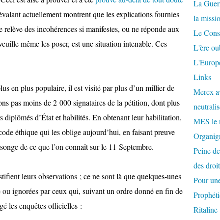
La Guer
évalant actuellement montrent que les explications fournies
la missi
e relève des incohérences si manifestes, ou ne réponde aux
Le Conse
uille même les poser, est une situation intenable. Ces
L'ère ou
L'Europe
Links
lus en plus populaire, il est visité par plus d’un millier de
Mercx av
 pas moins de 2 000 signataires de la pétition, dont plus
neutralis
s diplômés d’État et habilités. En obtenant leur habilitation,
MES le 
code éthique qui les oblige aujourd’hui, en faisant preuve
Organigr
songe de ce que l’on connaît sur le 11 Septembre.
Peine de
des droi
ustifient leurs observations ; ce ne sont là que quelques-unes
Pour une
ou ignorées par ceux qui, suivant un ordre donné en fin de
Prophéti
é les enquêtes officielles :
Ritaline