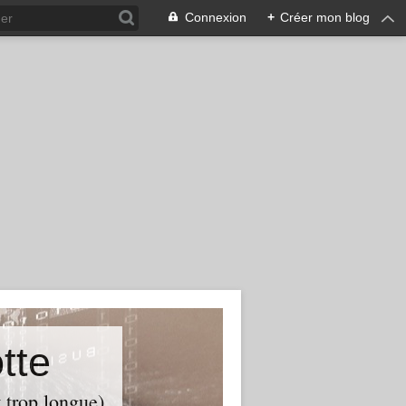
Connexion
+
Créer mon blog
tte
t trop longue)