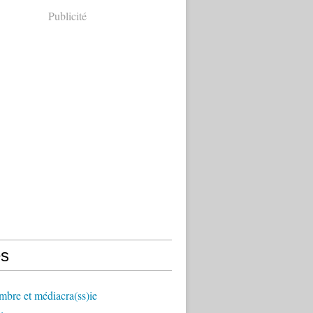
Publicité
s
mbre et médiacra(ss)ie