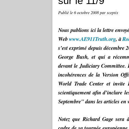
sur le 11/9
Publié le
6 octobre 2008
par sceptix
Nous publions ici la lettre envoy
Web
www.AE911Truth.org
, à
Ro
s’est exprimé depuis décembre 
George Bush, et qui a récem
devant le Judiciary Committee. D
incohérences de la Version Off
World Trade Center et invite 
scientiquement afin d’inclure l
Septembre" dans les articles en v
Notez que Richard Gage sera 
cadre de sa tournée européenne p