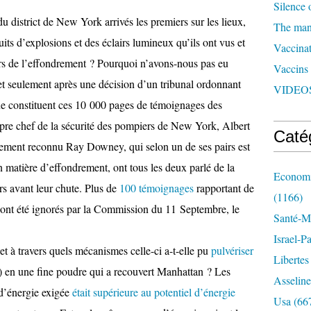
Silence 
 district de New York arrivés les premiers sur les lieux,
The man 
ruits d’explosions et des éclairs lumineux
qu’ils ont vus et
Vaccinat
urs de l’effondrement ? Pourquoi n’avons-nous pas eu
Vaccins
t seulement après une décision d’un tribunal ordonnant
VIDEOS
que constituent ces 10 000 pages de témoignages des
re chef de la sécurité des pompiers de New York, Albert
Caté
alement reconnu Ray Downey, qui selon un de ses pairs est
n matière d’effondrement, ont tous les deux parlé de la
Economi
rs avant leur chute. Plus de
100 témoignages
rapportant de
(1166)
s ont été ignorés par la Commission du 11 Septembre, le
Santé-Mé
Israel-P
et à travers quels mécanismes celle-ci a-t-elle pu
pulvériser
Libertes
) en une fine poudre qui a recouvert Manhattan ? Les
Asseline
 d’énergie exigée
était supérieure au potentiel d’énergie
Usa
(66