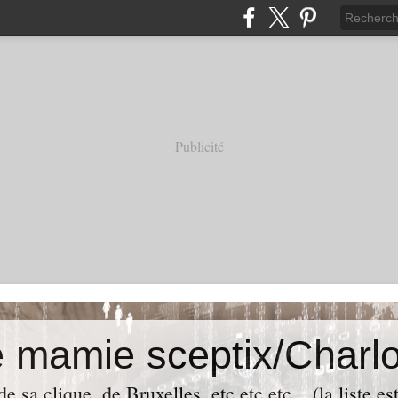
Publicité
e mamie sceptix/Charlo
e sa clique, de Bruxelles, etc etc etc... (la liste es