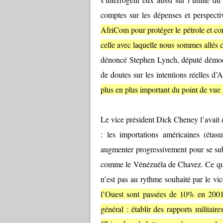
comptes sur les dépenses et perspecti
AfriCom pour protéger le pétrole et co
celle avec laquelle nous sommes allés 
dénoncé Stephen Lynch, député démocr
de doutes sur les intentions réelles d
plus en plus important du point de vue
Le vice président Dick Cheney l’avait
: les importations américaines (ét
augmenter progressivement pour se sub
comme le Vénézuéla de Chavez. Ce qui, 
n’est pas au rythme souhaité par le vi
l’Ouest sont passées de 10% en 2001 
général : établir des rapports militair