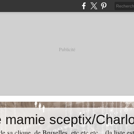
Publicité
e mamie sceptix/Charlo
e sa clique, de Bruxelles, etc etc etc... (la liste es