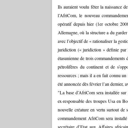
Ils auraient voulu fêter la naissance de
l’AfriCom, le nouveau commandement
opératif depuis hier (1er octobre 200
Allemagne, où la structure a du garder 
avec l’objectif de « rationaliser la gest
juridiction (« juridiction » définie pa
étasunienne de trois commandements dif
pétrolifères du continent et de s’opp
ressources ; mais il a en fait connu un
été annoncée dès février l’an dernier, a
"La base d’AfriCom sera installée sur 
ex-responsable des troupes Usa en Bo
nouvelle créature en vertu surtout de 
commandement AfriCom sera installé e
secrétaire d’Etat aux Affaires afric