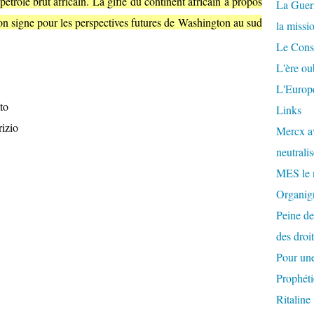
pétrole brut africain. La gifle du continent africain à propos
La Guer
bon signe pour les perspectives futures de Washington au sud
la missi
Le Conse
L'ère ou
L'Europe
to
Links
rizio
Mercx av
neutralis
MES le 
Organigr
Peine de
des droi
Pour une
Prophéti
Ritaline