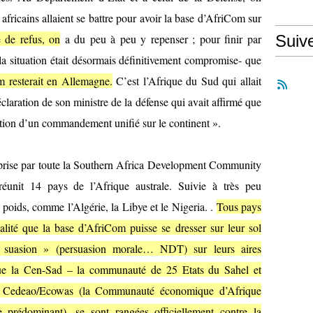
africains allaient se battre pour avoir la base d’AfriCom sur
e de refus, on
a du peu à peu y repenser ; pour finir par
Suiv
la situation était désormais définitivement compromise- que
 resterait en Allemagne.
C’est l’Afrique du Sud qui allait
claration de son ministre de la défense qui avait affirmé que
éation d’un commandement unifié sur le continent ».
reprise par toute la Southern Africa Development Community
 réunit 14 pays de l’Afrique australe. Suivie à très peu
e poids, comme l’Algérie, la Libye et le Nigeria. .
Tous pays
alité que la base d’AfriCom puisse se dresser sur leur sol
 suasion » (persuasion morale… NDT) sur leurs aires
 que la Cen-Sad – la communauté de 25 Etats du Sahel et
la Cedeao/Ecowas (la Communauté économique d’Afrique
 prédominant), se sont rangées officiellement contre la