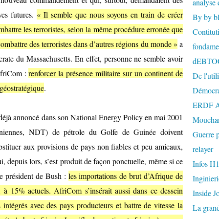
analyse 
ves futures.
« Il semble que nous soyons en train de créer
By by b
mbattre les terroristes, selon la même procédure erronée que
Contitut
combattre des terroristes dans d’autres régions du monde »
a
fondame
ate du Massachusetts. En effet, personne ne semble avoir
dEBTO
’AfriCom :
renforcer la présence militaire sur un continent de
De l'util
 géostratégique
.
Démocra
ERDF A
 déjà annoncé dans son National Energy Policy en mai 2001
Mouchar
asuniennes, NDT) de pétrole du Golfe de Guinée doivent
Guerre p
stituer aux provisions de pays non fiables et peu amicaux,
relayer
depuis lors, s’est produit de façon ponctuelle, même si ce
Infos H
ce président de Bush :
les importations de brut d’Afrique de
Inginier
à 15% actuels. AfriCom s’insérait aussi dans ce dessein
Inside J
es intégrés avec des pays producteurs et battre de vitesse la
La gran