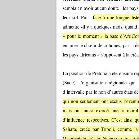
semblait n’avoir aucun doute : les pays 
leur sol. Puis,
face à une longue list
admettre -il y a quelques mois, quand 
« pour le moment » la base d’AfriCom
entamer le chœur de critiques, par la dé
les pays africains « s’opposent à la cr
La position de Pretoria a été ensuite 
(Sadc), l’organisation régionale qui
d‘intervalle par le non d’autres états d
qui non seulement ont exclus l’éventu
mais ont aussi exercé une « moral
d’influence respectives. C’est ainsi
Sahara, créée par Tripoli, comme 
Occidentale où le Nigeria a un rôle