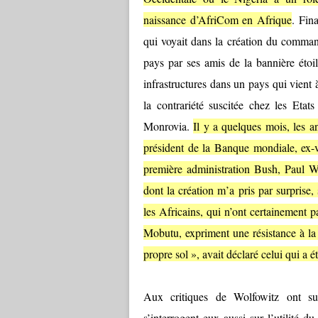
naissance d’AfriCom en Afrique
. Fin
qui voyait dans la création du comman
pays par ses amis de la bannière étoil
infrastructures dans un pays qui vient à
la contrariété suscitée chez les Eta
Monrovia.
Il y a quelques mois, les a
président de la Banque mondiale, ex-v
première administration Bush, Paul W
dont la création m’a pris par surprise
les Africains, qui n’ont certainement 
Mobutu, expriment une résistance à la
propre sol », avait déclaré celui qui a ét
Aux critiques de Wolfowitz ont suc
s’interrogent eux aussi sur l’utilité