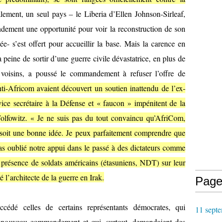
alement, un seul pays – le Liberia d’Ellen Johnson-Sirleaf,
dement une opportunité pour voir la reconstruction de son
ée- s’est offert pour accueillir la base. Mais la carence en
 peine de sortir d’une guerre civile dévastatrice, en plus de
ts voisins, a poussé le commandement à refuser l’offre de
nti-Africom avaient découvert un soutien inattendu de l’ex-
ice secrétaire à la Défense et « faucon » impénitent de la
olfowitz. « Je ne suis pas du tout convaincu qu’AfriCom,
, soit une bonne idée. Je peux parfaitement comprendre que
pas oublié notre appui dans le passé à des dictateurs comme
 présence de soldats américains (étasuniens, NDT) sur leur
é l’architecte de la guerre en Irak.
Page
cédé celles de certains représentants démocrates, qui
11 septe
 du nouveau commandement et qui, surtout, demandaient des