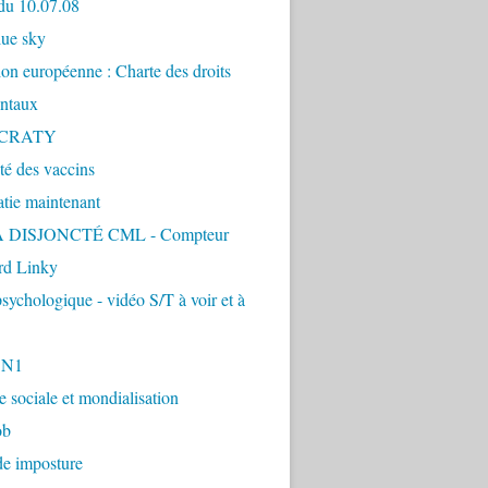
du 10.07.08
lue sky
ion européenne : Charte des droits
ntaux
CRATY
ité des vaccins
tie maintenant
 DISJONCTÉ CML - Compteur
d Linky
sychologique - vidéo S/T à voir et à
1N1
ie sociale et mondialisation
ob
de imposture