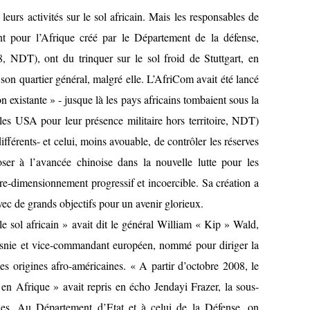
 leurs activités sur le sol africain. Mais les responsables de
 pour l’Afrique créé par le Département de la défense,
8, NDT), ont du trinquer sur le sol froid de Stuttgart, en
son quartier général, malgré elle. L’AfriCom avait été lancé
ion existante » - jusque là les pays africains tombaient sous la
r les USA pour leur présence militaire hors territoire, NDT)
férents- et celui, moins avouable, de contrôler les réserves
oser à l’avancée chinoise dans la nouvelle lutte pour les
 re-dimensionnement progressif et incoercible. Sa création a
vec de grands objectifs pour un avenir glorieux.
le sol africain » avait dit le général William « Kip » Wald,
snie et vice-commandant européen, nommé pour diriger la
ses origines afro-américaines. « A partir d’octobre 2008, le
n Afrique » avait repris en écho Jendayi Frazer, la sous-
aines. Au Département d’Etat et à celui de la Défense, on