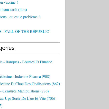
on vaccine !
from earth (film)
ions : où est le problème ?
 : FALL OF THE REPUBLIC
gories
e - Banques - Bourses Et Finance
decine - Industrie Pharma
(908)
alestine Et Choc Des Civilisations
(867)
 - Censures Manipulations
(786)
au-Upr-Sortir De L'ue Et Vite
(706)
7)