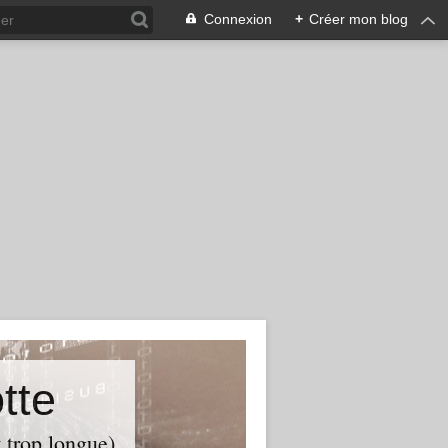
Connexion
+
Créer mon blog
tte
t trop longue)