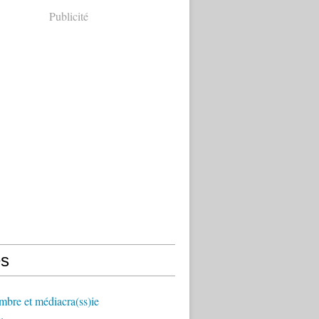
Publicité
s
mbre et médiacra(ss)ie