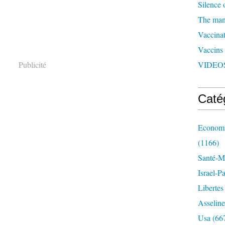
Silence 
The man 
Vaccinat
Vaccins
Publicité
VIDEOS
Caté
Economi
(1166)
Santé-Mé
Israel-P
Libertes
Asseline
Usa
(66