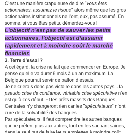
C’est une manière crapuleuse de dire "
vous êtes
actionnaires, assumez le risque
" alors même que les gros
actionnaires institutionnels ne l’ont, eux, pas assumé. En
somme, si vous êtes petits, démerdez-vous !
L’objectif n’est pas de sauver les petits
actionnaires, l’objectif est d’assainir
rapidement et à moindre coût le marché
financier.
3. Terre d’essai ?
A cet égard, la crise ne fait que commencer en Europe. Je
pense qu’elle va durer 8 mois à un an maximum. La
Belgique pourrait servir de ballon d’essais.
Je ne crierais donc pas victoire dans les autres pays... la
pseudo crise de confiance, véritable crise spéculative
n’en
est qu’à ces début. Et les prêts massifs des Banques
Centrales n’y changeront rien car les "
spéculateurs
" n’ont
cure de la solvabilité des banques.
Par spéculateurs, il faut comprendre les autres banques
qui ne prêtent plus aux autres, tout en les sachant saines,
dans le seul but de faire leurs emplettes à moindre coût.