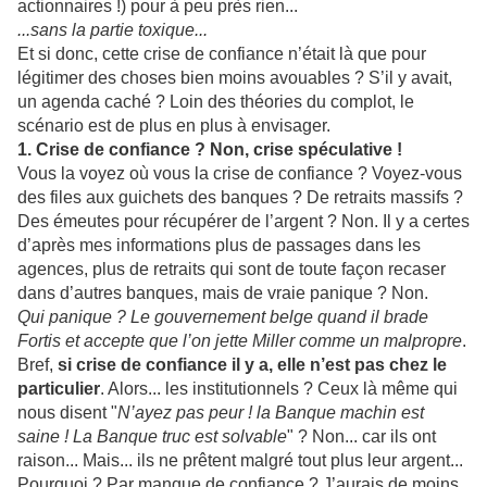
actionnaires !) pour à peu près rien...
...sans la partie toxique...
Et si donc, cette crise de confiance n’était là que pour
légitimer des choses bien moins avouables ? S’il y avait,
un agenda caché ? Loin des théories du complot, le
scénario est de plus en plus à envisager.
1. Crise de confiance ? Non, crise spéculative !
Vous la voyez où vous la crise de confiance ? Voyez-vous
des files aux guichets des banques ? De retraits massifs ?
Des émeutes pour récupérer de l’argent ? Non. Il y a certes
d’après mes informations plus de passages dans les
agences, plus de retraits qui sont de toute façon recaser
dans d’autres banques, mais de vraie panique ? Non.
Qui panique ? Le gouvernement belge quand il brade
Fortis et accepte que l’on jette Miller comme un malpropre
.
Bref,
si crise de confiance il y a, elle n’est pas chez le
particulier
. Alors... les institutionnels ? Ceux là même qui
nous disent "
N’ayez pas peur ! la Banque machin est
saine ! La Banque truc est solvable
" ? Non... car ils ont
raison... Mais... ils ne prêtent malgré tout plus leur argent...
Pourquoi ? Par manque de confiance ? J’aurais de moins