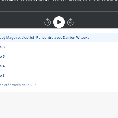
bey Maguire, c'est lui ! Rencontre avec Damien Witecka
e 6
e 5
e 4
e 3
s créatrices de la VF !
e 2
e 1
e Mektoub My Love arrive enfin ! Rencontre avec Shaïn Boumedine et Sal