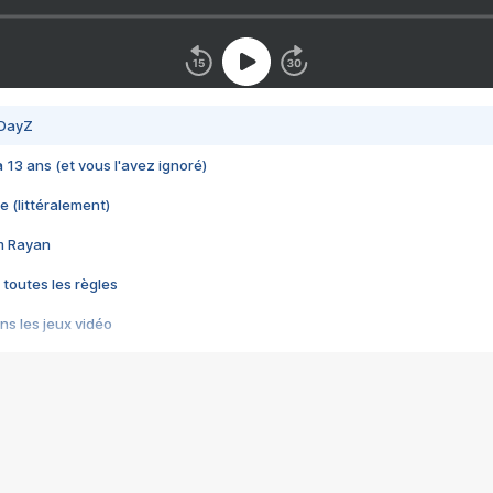
 DayZ
 a 13 ans (et vous l'avez ignoré)
e (littéralement)
im Rayan
 toutes les règles
s les jeux vidéo
us choquant de Rockstar ? - Le scandale BULLY
e plus moche de Steam
du RÊVE tourne au CAUCHEMAR
pendant 8 heures