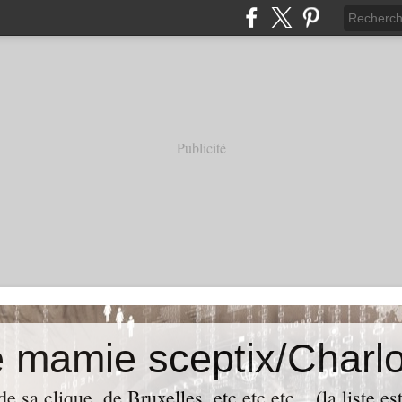
Publicité
e mamie sceptix/Charlo
e sa clique, de Bruxelles, etc etc etc... (la liste es