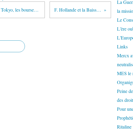
La Guer
Dans la foulée de Wall street et de Tokyo, les bourses européennes flambent.
F. Hollande et la Baisse du livret A
la missi
Le Conse
L'ère ou
L'Europe
Links
Mercx av
neutralis
MES le 
Organigr
Peine de
des droi
Pour une
Prophéti
Ritaline