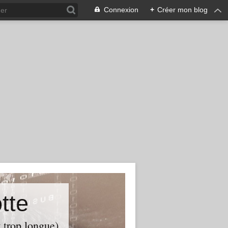
Connexion
+
Créer mon blog
tte
t trop longue)