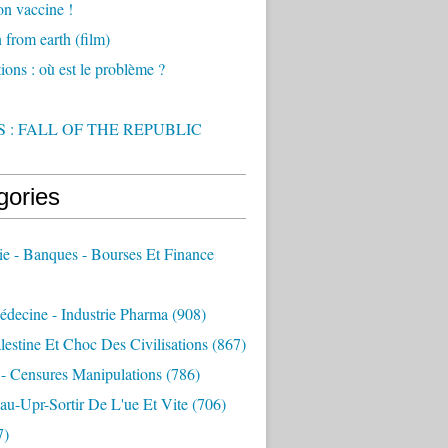
on vaccine !
from earth (film)
ions : où est le problème ?
 : FALL OF THE REPUBLIC
gories
e - Banques - Bourses Et Finance
decine - Industrie Pharma
(908)
alestine Et Choc Des Civilisations
(867)
 - Censures Manipulations
(786)
au-Upr-Sortir De L'ue Et Vite
(706)
7)