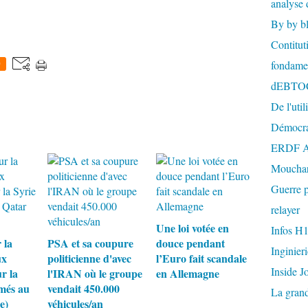
analyse 
By by b
Contitut
fondame
0
dEBTO
De l'util
Démocra
ERDF A
Mouchar
Guerre p
relayer
Une loi votée en
Infos H
 la
PSA et sa coupure
douce pendant
Inginier
ux
politicienne d'avec
l’Euro fait scandale
Inside J
r la
l'IRAN où le groupe
en Allemagne
lmés au
vendait 450.000
La gran
e)
véhicules/an