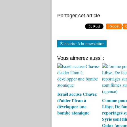
Partager cet article
Repost
S'inscrire à la newsletter
Vous aimerez aussi :
Israël accuse Chavez
d'aider l'Iran à
Comme pour
développer une
Libye, De fa
bombe atomique
reportages su
Syrie sont fi
Qatar (agenc