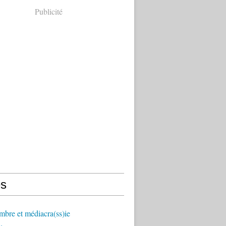
Publicité
s
mbre et médiacra(ss)ie