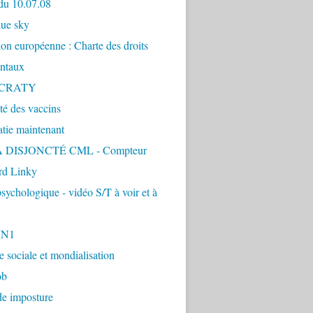
du 10.07.08
lue sky
ion européenne : Charte des droits
ntaux
CRATY
ité des vaccins
tie maintenant
 DISJONCTÉ CML - Compteur
d Linky
sychologique - vidéo S/T à voir et à
1N1
ie sociale et mondialisation
ob
de imposture