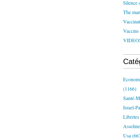
Silence 
The man 
Vaccinat
Vaccins
VIDEOS
Caté
Economi
(1166)
Santé-Mé
Israel-P
Libertes
Asseline
Usa
(66