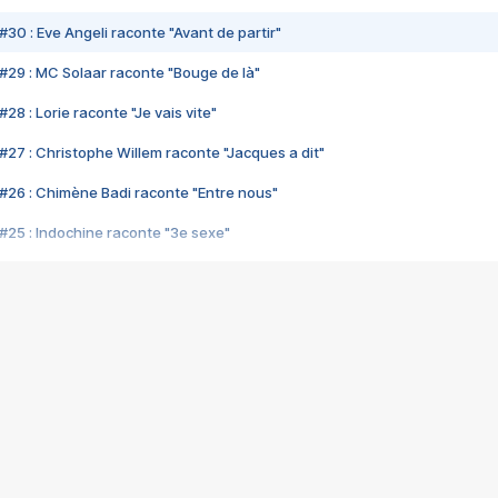
#30 : Eve Angeli raconte "Avant de partir"
#29 : MC Solaar raconte "Bouge de là"
28 : Lorie raconte "Je vais vite"
#27 : Christophe Willem raconte "Jacques a dit"
#26 : Chimène Badi raconte "Entre nous"
#25 : Indochine raconte "3e sexe"
#24 : Zaho raconte "C'est chelou"
#23 : Patrick Bruel raconte "Au café des délices"
#22 : Kyo raconte "Le chemin"
#21 : Nolwenn Leroy raconte "Cassé"
#20 : Patrick Hernandez raconte "Born to be alive"
#19 : Lorie raconte "Près de moi"