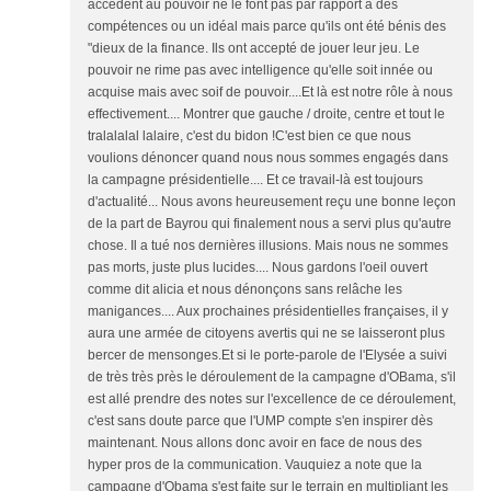
accèdent au pouvoir ne le font pas par rapport à des
compétences ou un idéal mais parce qu'ils ont été bénis des
"dieux de la finance. Ils ont accepté de jouer leur jeu. Le
pouvoir ne rime pas avec intelligence qu'elle soit innée ou
acquise mais avec soif de pouvoir....Et là est notre rôle à nous
effectivement.... Montrer que gauche / droite, centre et tout le
tralalalal lalaire, c'est du bidon !C'est bien ce que nous
voulions dénoncer quand nous nous sommes engagés dans
la campagne présidentielle.... Et ce travail-là est toujours
d'actualité... Nous avons heureusement reçu une bonne leçon
de la part de Bayrou qui finalement nous a servi plus qu'autre
chose. Il a tué nos dernières illusions. Mais nous ne sommes
pas morts, juste plus lucides.... Nous gardons l'oeil ouvert
comme dit alicia et nous dénonçons sans relâche les
manigances.... Aux prochaines présidentielles françaises, il y
aura une armée de citoyens avertis qui ne se laisseront plus
bercer de mensonges.Et si le porte-parole de l'Elysée a suivi
de très très près le déroulement de la campagne d'OBama, s'il
est allé prendre des notes sur l'excellence de ce déroulement,
c'est sans doute parce que l'UMP compte s'en inspirer dès
maintenant. Nous allons donc avoir en face de nous des
hyper pros de la communication. Vauquiez a note que la
campagne d'Obama s'est faite sur le terrain en multipliant les