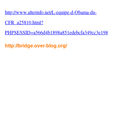
http://www.alterinfo.net/L-equipe-d-Obama-du-
CFR_a25810.html?
PHPSESSID=a566d4b1898a851edebcfa349cc3e198
http://bridge.over-blog.org/