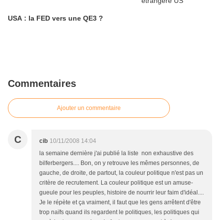
USA : la FED vers une QE3 ?
Commentaires
Ajouter un commentaire
C
cib
10/11/2008 14:04
la semaine dernière j'ai publié la liste non exhaustive des
bilferbergers.... Bon, on y retrouve les mêmes personnes, de
gauche, de droite, de partout, la couleur politique n'est pas un
critère de recrutement. La couleur politique est un amuse-
gueule pour les peuples, histoire de nourrir leur faim d'idéal....
Je le répète et ça vraiment, il faut que les gens arrêtent d'être
trop naïfs quand ils regardent le politiques, les politiques qui