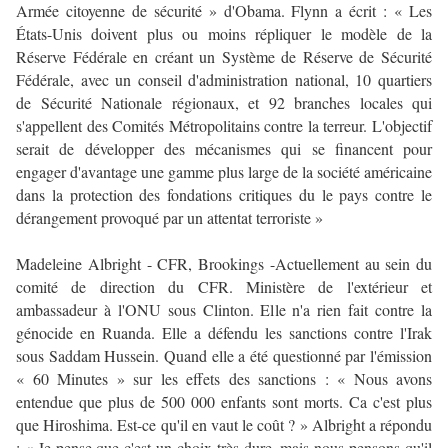
Armée citoyenne de sécurité » d'Obama. Flynn a écrit : « Les
États-Unis doivent plus ou moins répliquer le modèle de la
Réserve Fédérale en créant un Système de Réserve de Sécurité
Fédérale, avec un conseil d'administration national, 10 quartiers
de Sécurité Nationale régionaux, et 92 branches locales qui
s'appellent des Comités Métropolitains contre la terreur. L'objectif
serait de développer des mécanismes qui se financent pour
engager d'avantage une gamme plus large de la société américaine
dans la protection des fondations critiques du le pays contre le
dérangement provoqué par un attentat terroriste »
Madeleine Albright - CFR, Brookings -Actuellement au sein du
comité de direction du CFR. Ministère de l'extérieur et
ambassadeur à l'ONU sous Clinton. Elle n'a rien fait contre la
génocide en Ruanda. Elle a défendu les sanctions contre l'Irak
sous Saddam Hussein. Quand elle a été questionné par l'émission
« 60 Minutes » sur les effets des sanctions : « Nous avons
entendue que plus de 500 000 enfants sont morts. Ca c'est plus
que Hiroshima. Est-ce qu'il en vaut le coût ? » Albright a répondu
: « Je pense que c'est un choix très dure, mais nous pensons qu'il