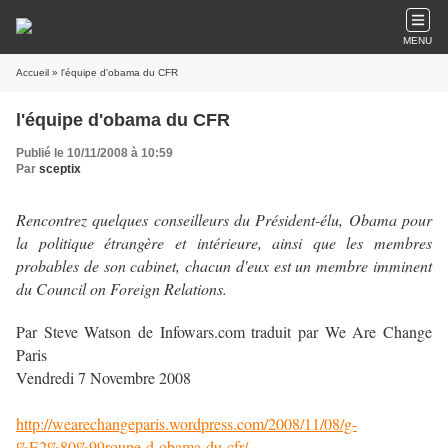
MENU
Accueil
» l'équipe d'obama du CFR
l'équipe d'obama du CFR
Publié le 10/11/2008 à 10:59
Par
sceptix
Rencontrez quelques conseilleurs du Président-élu, Obama pour
la politique étrangère et intérieure, ainsi que les membres
probables de son cabinet, chacun d'eux est un membre imminent
du Council on Foreign Relations.
Par Steve Watson de Infowars.com traduit par We Are Change
Paris
Vendredi 7 Novembre 2008
http://wearechangeparis.wordpress.com/2008/11/08/g-
%E2%80%99roupe-d-obama-du-cfr/