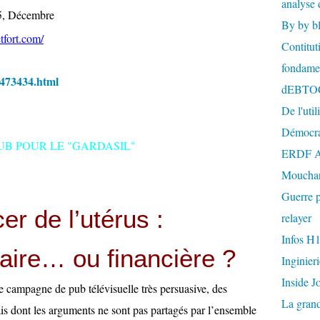
analyse 
85, Décembre
By by b
tfort.com/
Contitut
fondame
25473434.html
dEBTO
De l'util
Démocra
UB POUR LE "GARDASIL"
ERDF A
Mouchar
Guerre p
er de l’utérus :
relayer
Infos H
aire… ou financière ?
Inginier
Inside J
 campagne de pub télévisuelle très persuasive, des
La gran
s dont les arguments ne sont pas partagés par l’ensemble