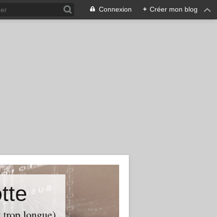
Connexion
+
Créer mon blog
tte
t trop longue)