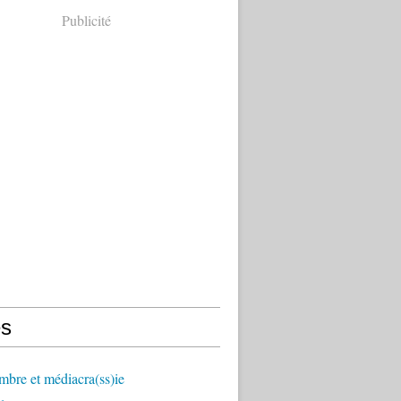
Publicité
s
mbre et médiacra(ss)ie