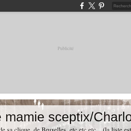
Publicité
e mamie sceptix/Charlo
e sa clique, de Bruxelles, etc etc etc... (la liste es