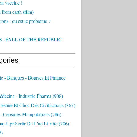
on vaccine !
from earth (film)
ions : où est le problème ?
 : FALL OF THE REPUBLIC
gories
e - Banques - Bourses Et Finance
decine - Industrie Pharma
(908)
alestine Et Choc Des Civilisations
(867)
 - Censures Manipulations
(786)
au-Upr-Sortir De L'ue Et Vite
(706)
7)