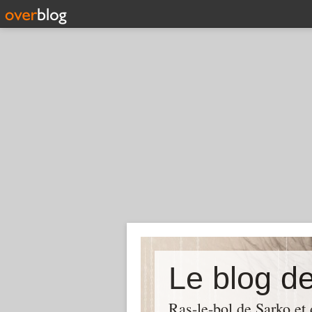
Le blog d
Ras-le-bol de Sarko et d