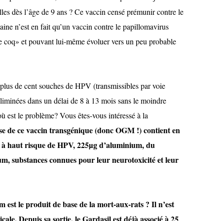
illes dès l’âge de 9 ans ? Ce vaccin censé prémunir contre le
aine n’est en fait qu’un vaccin contre le papillomavirus
e coq» et pouvant lui-même évoluer vers un peu probable
 plus de cent souches de HPV (transmissibles par voie
éliminées dans un délai de 8 à 13 mois sans le moindre
 est le problème? Vous êtes-vous intéressé à la
e de ce vaccin transgénique (donc OGM !) contient en
es à haut risque de HPV, 225µg d’aluminium, du
um, substances connues pour leur neurotoxicité et leur
 est le produit de base de la mort-aux-rats ? Il n’est
ale. Depuis sa sortie, le Gardasil est déjà associé à 25