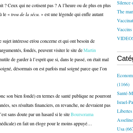
Silence 
tuit ? Ceux qui ne cotisent pas ? A l’heure ou de plus en plus
The man 
ù le «
trou de la sécu.
» est une légende qui enfle autant
Vaccinat
Vaccins
VIDEOS
 sujet intéresse et/ou concerne et qui ont besoin de
rgumentés, fondés, peuvent visiter le site de
Martin
Caté
nutile de garder à l’esprit que si, dans le passé, on était mal
 soigné, désormais on est parfois mal soigné parce que l’on
Economi
(1166)
Santé-Mé
donc son bien fondé) en termes de santé publique ne pourront
Israel-P
nées, ses résultats financiers, en revanche, ne devraient pas
Libertes
est sans doute par un hasard si le site
Boursorama
Asseline
 médicale) en fait un éloge pour le moins appuyé…
Usa
(66