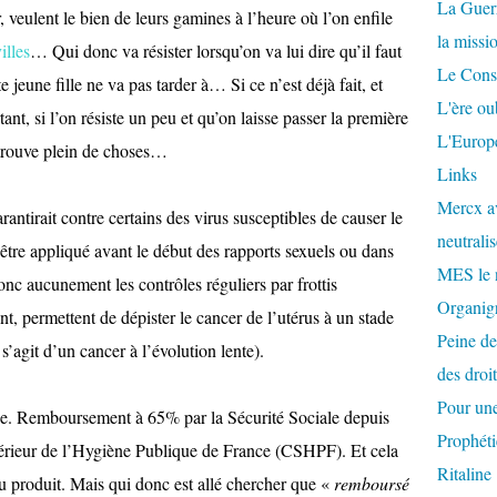
La Guer
, veulent le bien de leurs gamines à l’heure où l’on enfile
la missi
illes
…
Qui donc va résister lorsqu’on va lui dire qu’il faut
Le Conse
e jeune fille ne va pas tarder à… Si ce n’est déjà fait, et
L'ère ou
tant, si l’on résiste un peu et qu’on laisse passer la première
L'Europe
 trouve plein de choses…
Links
Mercx av
rantirait contre certains des virus susceptibles de causer le
neutralis
’être appliqué avant le début des rapports sexuels ou dans
MES le 
donc aucunement les contrôles réguliers par frottis
Organigr
, permettent de dépister le cancer de l’utérus à un stade
Peine de
s’agit d’un cancer à l’évolution lente).
des droi
Pour une
’une. Remboursement à 65% par la Sécurité Sociale depuis
Prophéti
périeur de l’Hygiène Publique de France (CSHPF). Et cela
Ritaline
u produit. Mais qui donc est allé chercher que «
remboursé