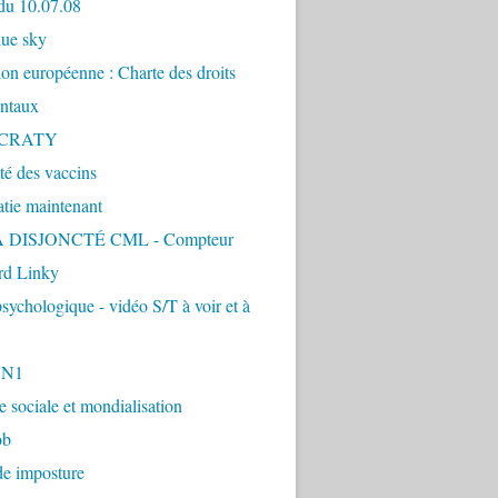
du 10.07.08
lue sky
ion européenne : Charte des droits
ntaux
CRATY
ité des vaccins
tie maintenant
 DISJONCTÉ CML - Compteur
d Linky
sychologique - vidéo S/T à voir et à
1N1
ie sociale et mondialisation
ob
de imposture