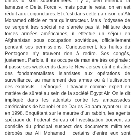
unités lui sont subordonnées. Il y a, bien entendu, la
fameuse « Delta Force », mais pour le reste, on en est
réduit aux conjonctures. Et c’est dans cette garnison qu’Ali
Mohamed officie en tant qu’instructeur.
Mais l’odyssée de
ce sergent très spécial ne s’arrête pas là. Militaire des
forces armées américaines, il effectue un séjour en
Afghanistan sous occupation soviétique, officiellement
pendant ses permissions. Curieusement, les huiles du
Pentagone n’y trouvent rien à redire. Ses congés,
justement. Parfois, il les occupe de manière très originale :
il passe ses week-ends dans le New Jersey où il entraîne
des fondamentalistes islamistes aux opérations de
surveillance, au maniement des armes ou à l’utilisation
des explosifs . Défroqué, il travaille comme expert en
matière de sûreté au sein de la société Egypt Air. On le dit
impliqué dans les attentats contre les ambassades
américaines de Nairobi et de Dar-es-Salaam ayant eu lieu
en 1998. Enquêtant sur le meurtre d’un rabbin, les agents
spéciaux du Federal Bureau of Investigation trouvent au
domicile du principal suspect des documents militaires
dérobés par Ali Mohamed ; certains d’entre eux sont