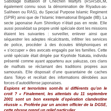
Sabotage Battalion of Chechen Martyrs (RSRSBCM,
également connu sous la dénomination de Riyadus-as-
Saliheen ou RAS), du Special Purpose Islamic Regiment
(SPIR) ainsi que de l’Islamic International Brigade (IIB). La
secte japonaise Aum Shinrikyo n’était pas en reste. Elle
aussi possédait sa propre unité spéciale dont les missions
étaient les suivantes : surveiller, enlever ainsi que
séquestrer les adeptes récalcitrants, infiltrer les services
de police, procéder à des écoutes téléphoniques et
« s’occuper » des avocats engagés par les familles. Cette
unité spéciale était dirigée par Kiyohide Nakata, individu
présenté comme ayant appartenu aux yakuzas, ces clans
de malfrats se réclamant des traditions propres aux
samouraïs. Elle disposait d’une quarantaine de caches
dans Tokyo et recélait des informations dérobées aux
forces d’autodéfense japonaises.
Espions et terroristes sont-ils si différents qu’on le
croit ? « Finalement, les attentats du 11 septembre
2001 sont un bon exemple d’opération clandestine
réussie ». Proférée par un ancien officier de la DGSE,
cette phrase prend un relief particulier.