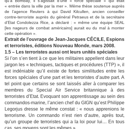
qu’à Bombay, il s’agissait d’une « force spéciale » qui était
« entrée dans la ville par la mer ». Même thèse soutenue auprès
de l’agence Reuters à qui David Kilcullen, ancien conseiller
contre-terroriste auprès du général Petraeus et de la secrétaire
d’Etat Condolezza Rice, a déclaré : « même une équipe SEAL
[les nageurs de combat américains] aurait eu du mal à monter
cette opération ».
Extrait de l’ouvrage de Jean-Jacques CÉCILE, Espions
et terroristes, éditions Nouveau Monde, mars 2008.
1.5 – Les terroristes aussi ont leurs unités spéciales
Si l’on s’en tient à ce que les militaires appellent dans leur
jargon les « techniques, tactiques et procédures (TTP) », il
est indéniable qu’il existe de fortes similitudes entre les
forces spéciales d’une part et les terroristes d’autre part. A
tel point que certains se sont laissés aller à comparer les
membres du Special Air Service britannique à des
terroristes d’Etat. Evoquant son apprentissage au sein des
commandos-marine, l’ancien chef du GIGN qu’est Philippe
Legorjus dresse le même constat : « nous apprenions le
terrorisme. Un commando n’est rien d’autre, après tout,
qu’un groupe de terroristes qui a la loi pour lui… En tous
cas, ses moyens sont les mêmes » .