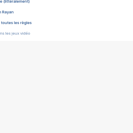
e (littéralement)
im Rayan
 toutes les règles
s les jeux vidéo
us choquant de Rockstar ? - Le scandale BULLY
e plus moche de Steam
du RÊVE tourne au CAUCHEMAR
pendant 8 heures
it… à tort
umiliés par un jeu vidéo
ire - Final Fantasy 8
ti un empire - Age of Empires
story DOFUS