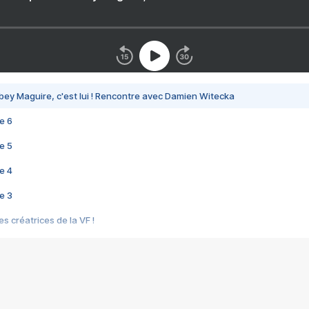
bey Maguire, c'est lui ! Rencontre avec Damien Witecka
e 6
e 5
e 4
e 3
s créatrices de la VF !
e 2
e 1
e Mektoub My Love arrive enfin ! Rencontre avec Shaïn Boumedine et Sal