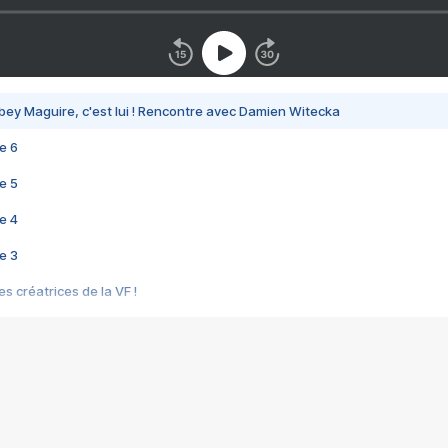
bey Maguire, c'est lui ! Rencontre avec Damien Witecka
e 6
e 5
e 4
e 3
s créatrices de la VF !
e 2
e 1
e Mektoub My Love arrive enfin ! Rencontre avec Shaïn Boumedine et Sal
i : après Toni en famille