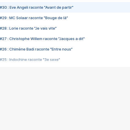
#30 : Eve Angeli raconte "Avant de partir"
#29 : MC Solaar raconte "Bouge de là"
28 : Lorie raconte "Je vais vite"
#27 : Christophe Willem raconte "Jacques a dit"
#26 : Chimène Badi raconte "Entre nous"
#25 : Indochine raconte "3e sexe"
#24 : Zaho raconte "C'est chelou"
#23 : Patrick Bruel raconte "Au café des délices"
#22 : Kyo raconte "Le chemin"
#21 : Nolwenn Leroy raconte "Cassé"
#20 : Patrick Hernandez raconte "Born to be alive"
#19 : Lorie raconte "Près de moi"