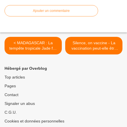
Ajouter un commentaire
< MADAGASCAR : La
Silence, on vaccine - La
tempête tropicale Jade fait
vaccination peut-elle être
beaucoup de victimes et de
dangereuse ? >
dégâts
Hébergé par Overblog
Top articles
Pages
Contact
Signaler un abus
C.G.U.
Cookies et données personnelles