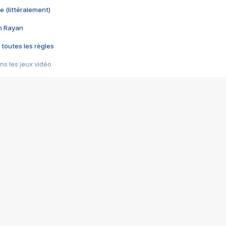
e (littéralement)
im Rayan
 toutes les règles
s les jeux vidéo
us choquant de Rockstar ? - Le scandale BULLY
e plus moche de Steam
du RÊVE tourne au CAUCHEMAR
pendant 8 heures
it… à tort
umiliés par un jeu vidéo
ire - Final Fantasy 8
ti un empire - Age of Empires