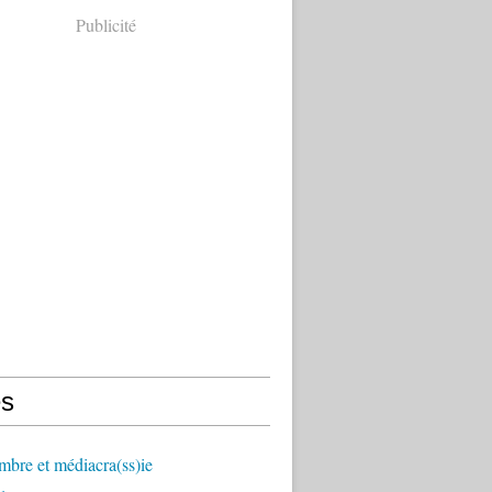
Publicité
s
mbre et médiacra(ss)ie