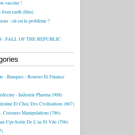
on vaccine !
from earth (film)
ions : où est le problème ?
 : FALL OF THE REPUBLIC
gories
e - Banques - Bourses Et Finance
decine - Industrie Pharma
(908)
alestine Et Choc Des Civilisations
(867)
 - Censures Manipulations
(786)
au-Upr-Sortir De L'ue Et Vite
(706)
7)