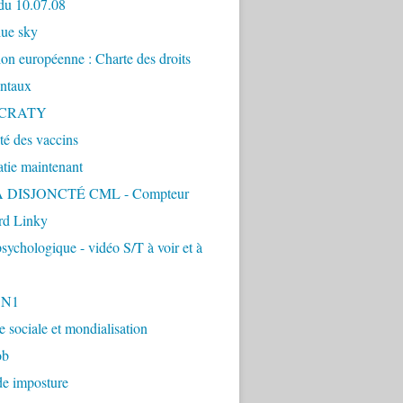
du 10.07.08
lue sky
ion européenne : Charte des droits
ntaux
CRATY
ité des vaccins
tie maintenant
 DISJONCTÉ CML - Compteur
d Linky
sychologique - vidéo S/T à voir et à
1N1
ie sociale et mondialisation
ob
de imposture