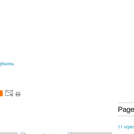
e pharma
0
Page
11 septe