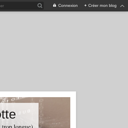
Connexion
+
Créer mon blog
tte
t trop longue)