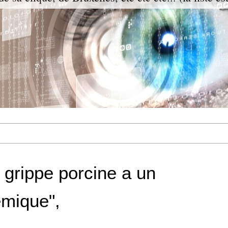
 grippe porcine a un
émique",