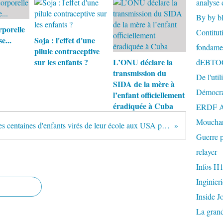
analyse 
By by b
rporelle
Contitut
e...
Soja : l'effet d'une
fondame
pilule contraceptive
sur les enfants ?
L’ONU déclare la
dEBTO
transmission du
De l'util
SIDA de la mère à
Démocra
l’enfant officiellement
éradiquée à Cuba
ERDF A
Mouchar
Des centaines d'enfants virés de leur école aux USA parce que les parents refusent la vaccination ......
Guerre p
relayer
Infos H
Inginier
Inside J
La gran