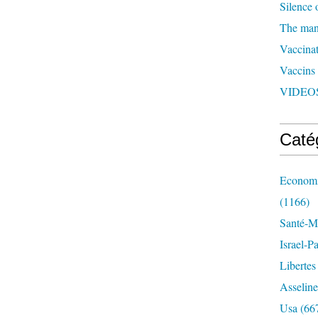
Silence 
The man 
Vaccinat
Vaccins
VIDEOS
Caté
Economi
(1166)
Santé-Mé
Israel-P
Libertes
Asseline
Usa
(66