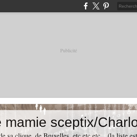
Publicité
e mamie sceptix/Charlo
e sa clique, de Bruxelles, etc etc etc... (la liste es