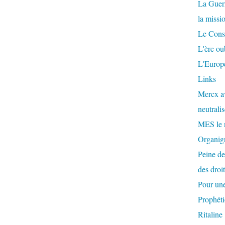
La Guer
la missi
Le Conse
L'ère ou
L'Europe
Links
Mercx av
neutralis
MES le 
Organigr
Peine de
des droi
Pour une
Prophéti
Ritaline