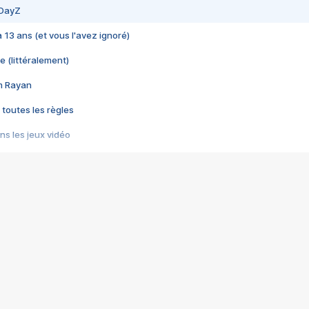
 DayZ
 a 13 ans (et vous l'avez ignoré)
e (littéralement)
im Rayan
 toutes les règles
s les jeux vidéo
us choquant de Rockstar ? - Le scandale BULLY
e plus moche de Steam
du RÊVE tourne au CAUCHEMAR
pendant 8 heures
it… à tort
umiliés par un jeu vidéo
ire - Final Fantasy 8