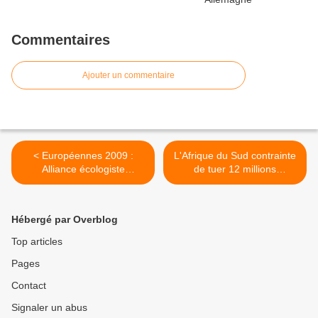
Commentaires
Ajouter un commentaire
< Européennes 2009 :
L'Afrique du Sud contrainte
Alliance écologiste
de tuer 12 millions
indépendante
d'abeilles malades >
Hébergé par Overblog
Top articles
Pages
Contact
Signaler un abus