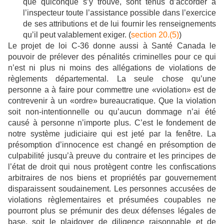
que quiconque s’y trouve, sont tenus d’accorder à
l’inspecteur toute l’assistance possible dans l’exercice
de ses attributions et de lui fournir les renseignements
qu’il peut valablement exiger. (
section 20.(5)
)
Le projet de loi C-36 donne aussi à Santé Canada le
pouvoir de prélever des pénalités criminelles pour ce qui
n’est ni plus ni moins des allégations de violations de
règlements départemental. La seule chose qu’une
personne a à faire pour commettre une «violation» est de
contrevenir à un «ordre» bureaucratique. Que la violation
soit non-intentionnelle ou qu’aucun dommage n’ai été
causé à personne n’importe plus. C’est le fondement de
notre système judiciaire qui est jeté par la fenêtre. La
présomption d’innocence est changé en présomption de
culpabilité jusqu’à preuve du contraire et les principes de
l’état de droit qui nous protègent contre les confiscations
arbitraires de nos biens et propriétés par gouvernement
disparaissent soudainement. Les personnes accusées de
violations règlementaires et présumées coupables ne
pourront plus se prémunir des deux défenses légales de
base, soit le plaidoyer de diligence raisonnable et de