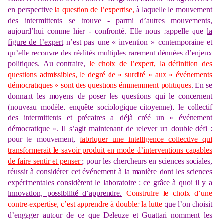
en perspective
la question de l’expertise,
à laquelle le mouvement
des intermittents se trouve - parmi d’autres mouvements,
aujourd’hui comme hier - confronté. Elle nous rappelle que
la
figure de l’expert
n’est pas une « invention » contemporaine et
qu’elle
recouvre des réalités multiples rarement dénuées d’enjeux
politiques
. Au contraire,
le choix de l’expert, la définition des
questions admissibles, le degré de « surdité » aux « événements
démocratiques » sont des questions éminemment politiques
. En se
donnant les moyens de poser les questions qui le concernent
(nouveau modèle, enquête sociologique citoyenne), le collectif
des intermittents et précaires a déjà créé un « événement
démocratique ». Il s’agit maintenant de relever un double défi :
pour le mouvement,
fabr
iquer une intelligence collective qui
transformerait le savoir produit en mode d’interventions capables
de faire sentir et penser
;
pour les chercheurs en sciences sociales,
réussir à considérer cet événement à la manière dont les sciences
expérimentales considèrent le laboratoire : ce
grâce à quoi il y a
innovation, possibilité d’apprendre.
Construire le choix d’une
contre-expertise, c’est apprendre à doubler la lutte
que l’on choisit
d’engager autour de ce que Deleuze et Guattari nomment les