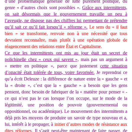
d’une problématique générale de lutte purement politique, du
genre « d’autres choix sont possibles ».
Grâce aux intermittents,
on sait désormais que le gouvernement travaille un peu à
l’aveugle, ne dispose pas des chiffres lui permettant de prétendre
qu’il sait ce qu’il fait lorsqu’il « réforme ».
Le sens du « il faut
bien » se transforme, renvoie non à une nécessité que tous
devraient reconnaître, mais plutôt à une opération globale de
réagencement des relations entre État et Capitalisme.
Ce que les intermittents ont mis au jour était un secret de
polichinelle chez « ceux qui savent »,
mais pas un argument à
« mettre en politique », parce que justement
cette situation
d’opacité était tolérée de tous, voire favorisée.
Je reprendrai ce
qu’a écrit Deleuze : la différence de nature entre la « gauche » et
la « droite », c’est que la « gauche » a besoin que les gens
pensent, donc besoin de fabriquer de la « matière pour penser » -
ce qui n’est pas le cas lorsque l’on occupe, sur le mode de la
légitimité, une position de pouvoir (gouvernemental ou
oppositionnel, ou académique). Le mouvement des intermittents a
déjà pris les moyens de produire un savoir de type nouveau et a,
lui, intérêt à le propager, à
initier d’autres modes de résistance aux
dites réformes.
Il s’agit peut-être maintenant de faire passer, de