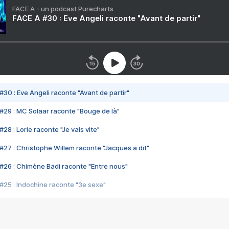
FACE A - un podcast Purecharts
FACE A #30 : Eve Angeli raconte "Avant de partir"
#30 : Eve Angeli raconte "Avant de partir"
#29 : MC Solaar raconte "Bouge de là"
28 : Lorie raconte "Je vais vite"
#27 : Christophe Willem raconte "Jacques a dit"
#26 : Chimène Badi raconte "Entre nous"
#25 : Indochine raconte "3e sexe"
#24 : Zaho raconte "C'est chelou"
#23 : Patrick Bruel raconte "Au café des délices"