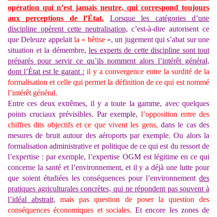
opération qui n’est jamais neutre, qui correspond toujours
aux perceptions de l’État.
Lorsque les catégories d’une
discipline opèrent cette neutralisation,
c’est-à-dire autorisent ce
que Deleuze appelait
la « bêtise
», un jugement qui s’abat sur une
situation et la démembre,
les experts de cette discipline sont tout
préparés pour servir ce qu’ils nomment alors l’intérêt général,
dont l’État est le garant :
il y a convergence entre la surdité de la
formalisation et celle qui permet la définition de ce qui est nommé
l’intérêt général.
Entre ces deux extrêmes, il y a toute la gamme, avec quelques
points cruciaux prévisibles. Par exemple,
l’opposition entre des
chiffres dits objectifs et ce que vivent les gens,
dans le cas des
mesures de bruit autour des aéroports par exemple. Ou alors la
formalisation administrative et politique de ce qui est du ressort de
l’expertise : par exemple, l’expertise OGM est légitime en ce qui
concerne la santé et l’environnement, et il y a déjà une lutte pour
que soient étudiées les conséquences pour l’environnement
des
pratiques agriculturales concrètes, qui ne répondent pas souvent à
l’idéal abstrait,
mais pas question de poser la question des
conséquences économiques et sociales.
Et encore les zones de