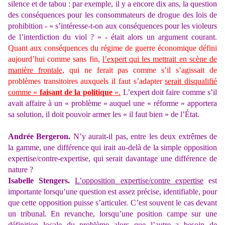
silence et de tabou : par exemple, il y a encore dix ans, la question
des conséquences pour les consommateurs de drogue des lois de
prohibition - « s’intéresse-t-on aux conséquences pour les violeurs
de l’interdiction du viol ? » - était alors un argument courant.
Quant aux conséquences du régime de guerre économique défini
aujourd’hui comme sans fin,
l’expert qui les mettrait en scène de
manière frontale,
qui ne ferait pas comme s’il s’agissait de
problèmes transitoires auxquels il faut s’adapter
serait disqualifié
comme «
faisant de la politique
».
L’expert doit faire comme s’il
avait affaire à un « problème » auquel une « réforme » apportera
sa solution, il doit pouvoir armer les « il faut bien » de l’État.
Andrée Bergeron.
N’y aurait-il pas, entre les deux extrêmes de
la gamme, une différence qui irait au-delà de la simple opposition
expertise/contre-expertise, qui serait davantage une différence de
nature ?
Isabelle Stengers.
L’opposition expertise/contre expertise
est
importante lorsqu’une question est assez précise, identifiable, pour
que cette opposition puisse s’articuler. C’est souvent le cas devant
un tribunal. En revanche, lorsqu’une position campe sur une
définition locale du problème alors que l’autre a besoin de