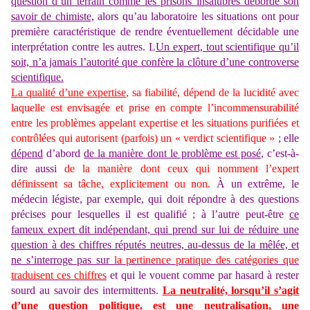
question d’un terrain comme les prisons insalubres déborde son
savoir de chimiste,
alors qu’au laboratoire les situations ont pour
première caractéristique de rendre éventuellement décidable une
interprétation contre les autres. L
Un expert, tout scientifique qu’il
soit, n’a jamais l’autorité que confère la clôture d’une controverse
scientifique.
La qualité d’une expertise
, sa fiabilité, dépend de la lucidité avec
laquelle est envisagée et prise en compte l’incommensurabilité
entre les problèmes appelant expertise et les situations purifiées et
contrôlées qui autorisent (parfois) un « verdict scientifique »
; elle
dépend
d’abord
de la manière dont le problème est posé
, c’est-à-
dire aussi
de la manière dont ceux qui nomment l’expert
définissent sa tâche, explicitement ou non.
À un extrême, le
médecin légiste, par exemple, qui doit répondre à des questions
précises pour lesquelles il est qualifié ; à l’autre peut-être
ce
fameux expert dit indépendant, qui prend sur lui de réduire une
question à des chiffres réputés neutres, au-dessus de la mêlée, et
ne s’interroge pas sur
la pertinence pratique des catégories que
traduisent ces chiffres
et qui le vouent comme par hasard à rester
sourd au savoir des intermittents.
La neutralité, lorsqu’il s’agit
d’une question politique, est une neutralisation, une