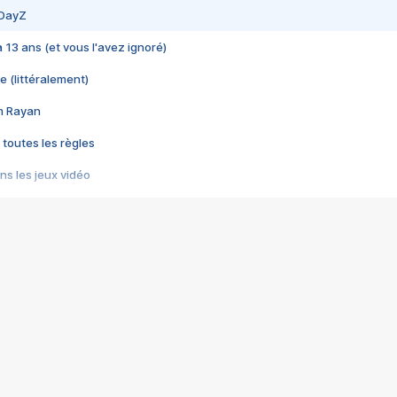
 DayZ
 a 13 ans (et vous l'avez ignoré)
e (littéralement)
im Rayan
 toutes les règles
s les jeux vidéo
us choquant de Rockstar ? - Le scandale BULLY
e plus moche de Steam
du RÊVE tourne au CAUCHEMAR
pendant 8 heures
it… à tort
umiliés par un jeu vidéo