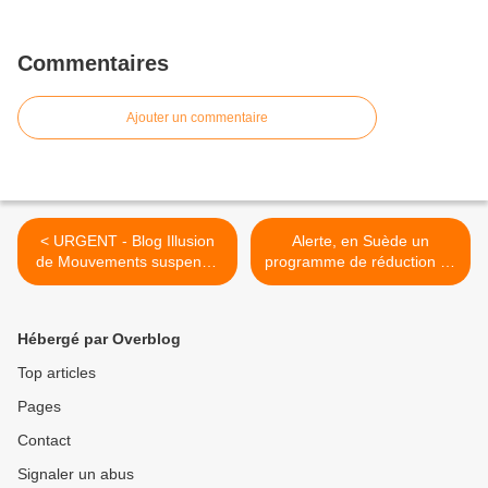
Commentaires
Ajouter un commentaire
< URGENT - Blog Illusion
Alerte, en Suède un
de Mouvements suspendu
programme de réduction de
sans préavis
la population à l’échelle du
pays : La technologie
HAARP disséminée sur tout
Hébergé par Overblog
le territoire suédois à
travers les compteurs
Top articles
électriques domestiq >
Pages
Contact
Signaler un abus