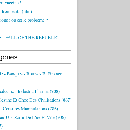
on vaccine !
from earth (film)
ions : où est le problème ?
 : FALL OF THE REPUBLIC
gories
e - Banques - Bourses Et Finance
decine - Industrie Pharma
(908)
alestine Et Choc Des Civilisations
(867)
 - Censures Manipulations
(786)
au-Upr-Sortir De L'ue Et Vite
(706)
7)