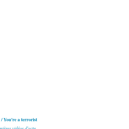
 / You're a terrorist
nières vidéos d'actu.