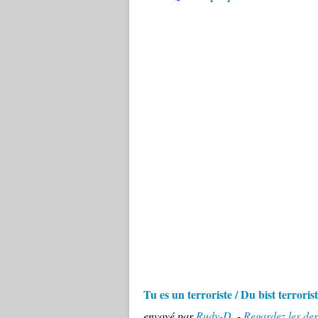
Tu es un terroriste / Du bist terrorist
envoyé par
Rudy-D
. -
Regardez les der