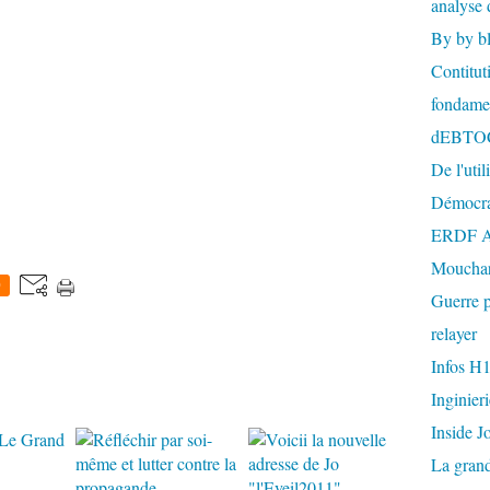
analyse 
By by b
Contitut
fondame
dEBTO
De l'util
Démocra
ERDF A
Mouchar
0
Guerre p
relayer
Infos H
Inginier
Inside J
La gran