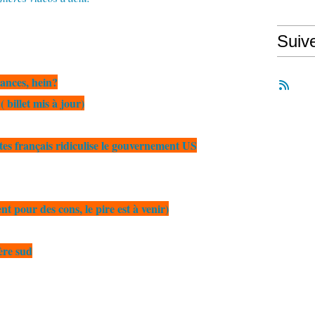
Suiv
nces, hein?
 billet mis à jour)
es français ridiculise le gouvernement US
t pour des cons, le pire est à venir)
ère sud