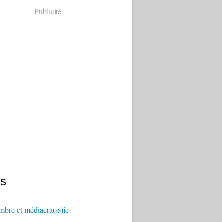
Publicité
s
mbre et médiacra(ss)ie