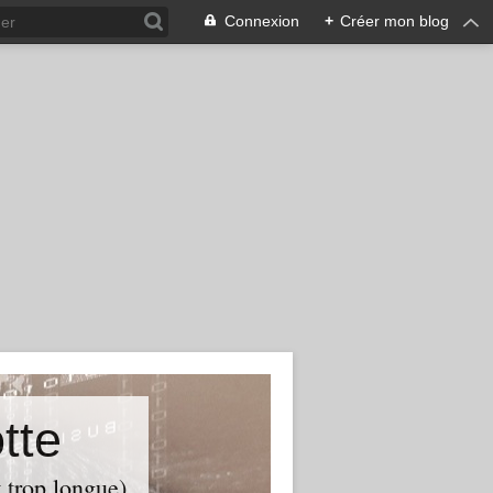
Connexion
+
Créer mon blog
tte
t trop longue)