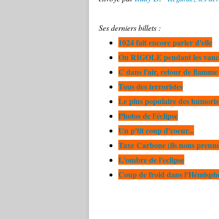
Ses derniers billets :
1024 fait encore parler d'elle
On RIGOLE pendant les vanca
C dans l'air, retour de flamme (
Tous des terroristes
Le plus populaire des humorist
Photos de l'éclipse
Un p'tit coup d'coeur...
Taxe Carbone (ils nous prennen
L'ombre de l'eclipse
Coup de froid dans l'Hémisph