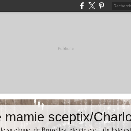
Publicité
e mamie sceptix/Charlo
e sa clique, de Bruxelles, etc etc etc... (la liste es