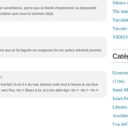
Silence 
surveillance, parce que la liberté d'expression va disparaitre
The man 
tion(bien que nous le sommes déjà)
Vaccinat
Vaccins
VIDEOS
re que je t'ai taguée en rougevais lire les autres articlesb journée
Caté
Economi
06
(1166)
'est fait ! Il est 4 h du mat, demain enfin tout à l'heure je me lève
Santé-Mé
 vers Pau.<br /> Bises à toi, et à ton alter-ègo.<br /> <br /> <br />
Israel-P
Libertes
Asseline
Usa
(66