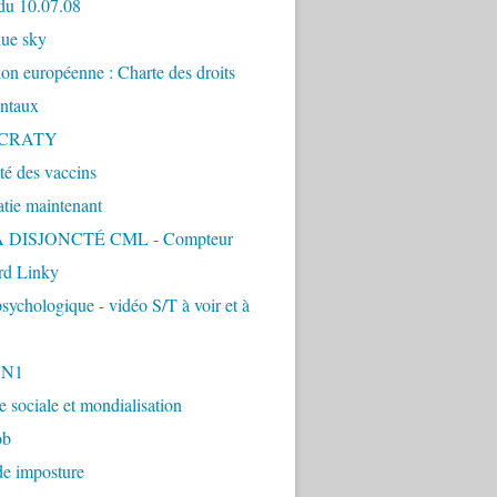
du 10.07.08
lue sky
ion européenne : Charte des droits
ntaux
CRATY
ité des vaccins
tie maintenant
 DISJONCTÉ CML - Compteur
d Linky
sychologique - vidéo S/T à voir et à
1N1
ie sociale et mondialisation
ob
de imposture