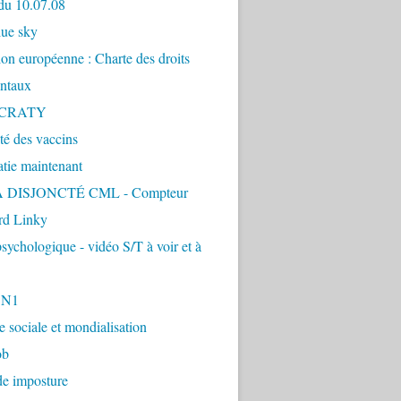
du 10.07.08
lue sky
ion européenne : Charte des droits
ntaux
CRATY
ité des vaccins
tie maintenant
 DISJONCTÉ CML - Compteur
d Linky
sychologique - vidéo S/T à voir et à
1N1
ie sociale et mondialisation
ob
de imposture