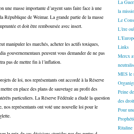
La Guer
on une masse importante d´argent sans faire face à une
la missi
 la République de Weimar. La grande partie de la masse
Le Conse
pruntée et doit être remboursée avec insert.
L'ère ou
L'Europe
t manipuler les marchés, acheter les actifs toxiques,
Links
s media gouvernementaux peuvent vous demander de ne pas
Mercx av
ra pas de mettre fin à l´inflation.
neutralis
MES le 
ojets de loi, nos représentants ont accordé à la Réserve
Organigr
 mettre en place des plans de sauvetage au profit des
Peine de
térêts particuliers. La Réserve Fédérale a éludé la question
des droi
te, nos représentants ont voté une nouvelle loi pour le
Pour une
lette.
Prophéti
Ritaline
r le prix de ces décisions stupides par des pertes d