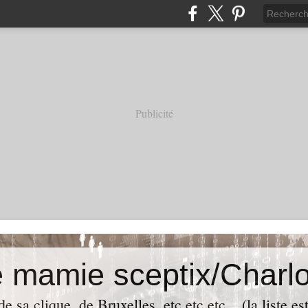
Publicité
e mamie sceptix/Charlo
e sa clique, de Bruxelles, etc etc etc... (la liste es