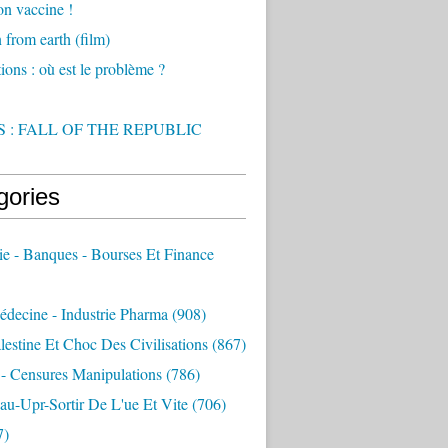
on vaccine !
from earth (film)
ions : où est le problème ?
 : FALL OF THE REPUBLIC
gories
e - Banques - Bourses Et Finance
decine - Industrie Pharma
(908)
alestine Et Choc Des Civilisations
(867)
 - Censures Manipulations
(786)
au-Upr-Sortir De L'ue Et Vite
(706)
7)