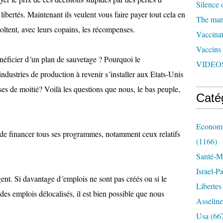
Silence 
libertés. Maintenant ils veulent vous faire payer tout cela en
The man 
coltent, avec leurs copains, les récompenses.
Vaccinat
Vaccins
énéficier d´un plan de sauvetage ? Pourquoi le
VIDEOS
industries de production à revenir s´installer aux Etats-Unis
ses de moitié? Voilà les questions que nous, le bas peuple,
Caté
Economi
de financer tous ses programmes, notamment ceux relatifs
(1166)
Santé-Mé
Israel-P
gent. Si davantage d´emplois ne sont pas créés ou si le
Libertes
des emplois délocalisés, il est bien possible que nous
Asseline
Usa
(66