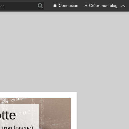
Connexion
+
Créer mon blog
tte
t trop longue)