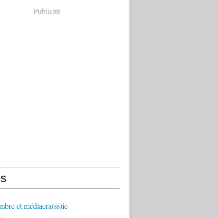
Publicité
s
mbre et médiacra(ss)ie