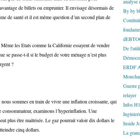
analyse 
 davantage de billets ou emprunter. Il envisage désormais de
By by b
tème de santé et il est même question d´un second plan de
Contitut
fondame
dEBTO
. Même les Etats comme la Californie essayent de vendre
De l'util
Que se passe-t-il si le budget de votre ménage n´est plus
Démocra
rgent ?
ERDF A
Mouchar
Guerre p
relayer
ous sommes en train de vivre une inflation croissante, qui
Infos H
 le consommateur, examinons l´hyperinflation. Une
Inginier
eut plus être maîtrisée. Le gaz pourrait valoir dix dollars le
Inside J
teindre cinq dollars.
La gran