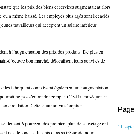
staté que les prix des biens et services augmentaient alors
able ou a même baissé. Les employés plus agés sont licenciés
 jeunes travailleurs qui acceptent un salaire inférieur
dent à l´augmentation des prix des produits. De plus en
main-d´oeuvre bon marché, délocalisent leurs activités de
elles fabriquent connaissent également une augmentation
on pourrait ne pas s´en rendre compte. C´est la conséquence
 en circulation. Cette situation va s´empirer.
Page
 seulement 6 pourcent des premiers plan de sauvetage ont
11 septe
it pas de fonds suffisants dans sa trésorerie pour