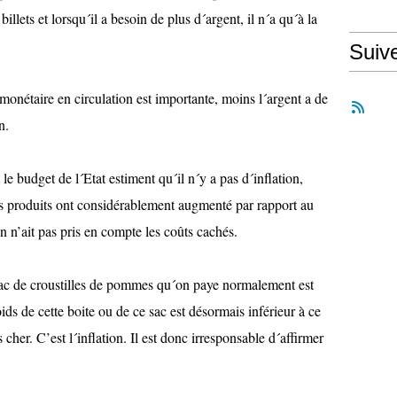
lets et lorsqu´il a besoin de plus d´argent, il n´a qu´à la
Suiv
 monétaire en circulation est importante, moins l´argent a de
n.
e budget de l´Etat estiment qu´il n´y a pas d´inflation,
s produits ont considérablement augmenté par rapport au
 n’ait pas pris en compte les coûts cachés.
 sac de croustilles de pommes qu´on paye normalement est
s de cette boite ou de ce sac est désormais inférieur à ce
s cher. C’est l´inflation. Il est donc irresponsable d´affirmer