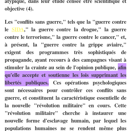
atypique, dans leur étude censée être scientifique et
objective (4).
Les "conflits sans guerre," tels que la "guerre contre
le
SIDA
," la guerre contre la drogue," la guerre
contre le terrorisme," la guerre contre le cancer," et,
à présent, la "guerre contre la grippe aviaire,"
exigent des programmes très sophistiqués de
propagande, ayant recours à des campagnes visant à
stimuler la crainte au sein de l'opinion publique,
afin
qu'elle accepte et soutienne les lois supprimant les
libertés publiques.
Ces opérations psychologiques
sont nécessaires pour contrôler ces conflits sans
guerre, et constituent la caractéristique essentielle de
la nouvelle "révolution militaire" en cours. Cette
"révolution militaire" cherche à instaurer une
nouvelle forme d'esclavage humain, par lequel les
populations humaines ne se rendent même plus