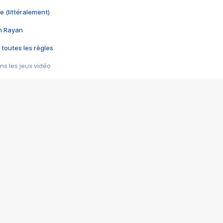
e (littéralement)
im Rayan
 toutes les règles
s les jeux vidéo
us choquant de Rockstar ? - Le scandale BULLY
e plus moche de Steam
du RÊVE tourne au CAUCHEMAR
pendant 8 heures
it… à tort
umiliés par un jeu vidéo
ire - Final Fantasy 8
ti un empire - Age of Empires