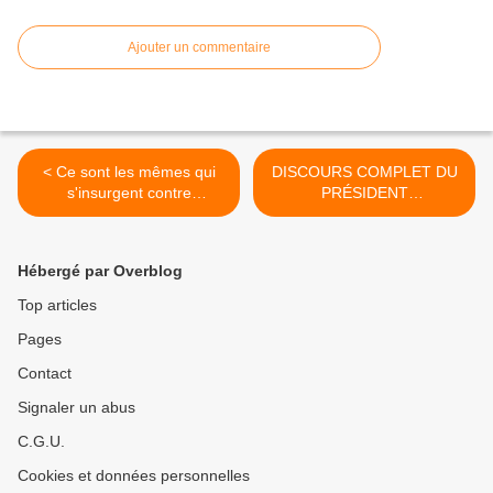
Ajouter un commentaire
< Ce sont les mêmes qui
DISCOURS COMPLET DU
s'insurgent contre
PRÉSIDENT
l'incarcération de Polanski
AHAMADINEJAD À L'ONU
(traduction) >
Hébergé par Overblog
Top articles
Pages
Contact
Signaler un abus
C.G.U.
Cookies et données personnelles