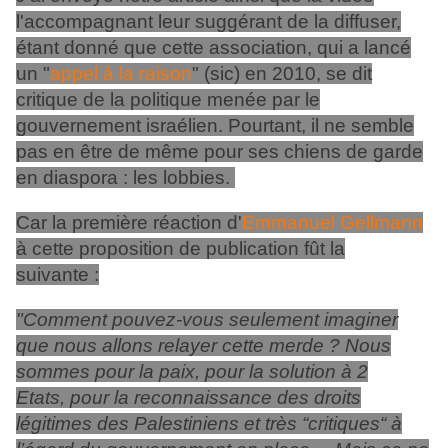
l'accompagnant leur suggérant de la diffuser,
étant donné que cette association, qui a lancé
un "
appel à la raison
" (sic) en 2010, se dit
critique de la politique menée par le
gouvernement israélien. Pourtant, il ne semble
pas en être de même pour ses chiens de garde
en diaspora : les lobbies.
Car la première réaction d'
Emmanuel Gellmann
à cette proposition de publication fût la
suivante :
"Comment pouvez-vous seulement imaginer
que nous allons relayer cette merde ? Nous
sommes pour la paix, pour la solution à 2
Etats, pour la reconnaissance des droits
légitimes des Palestiniens et très “critiques“ à