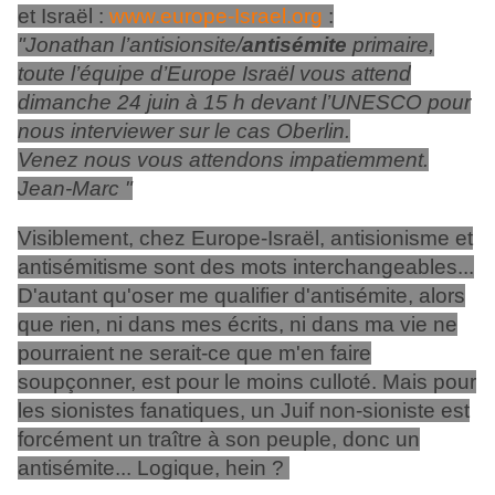
et Israël :
www.europe-Israel.org
:
"Jonathan l’antisionsite/
antisémite
primaire,
toute l’équipe d’Europe Israël vous attend
dimanche 24 juin à 15 h devant l’UNESCO pour
nous interviewer sur le cas Oberlin.
Venez nous vous attendons impatiemment.
Jean-Marc "
Visiblement, chez Europe-Israël, antisionisme et
antisémitisme sont des mots interchangeables...
D'autant qu'oser me qualifier d'antisémite, alors
que rien, ni dans mes écrits, ni dans ma vie ne
pourraient ne serait-ce que m'en faire
soupçonner, est pour le moins culloté. Mais pour
les sionistes fanatiques, un Juif non-sioniste est
forcément un traître à son peuple, donc un
antisémite... Logique, hein ?