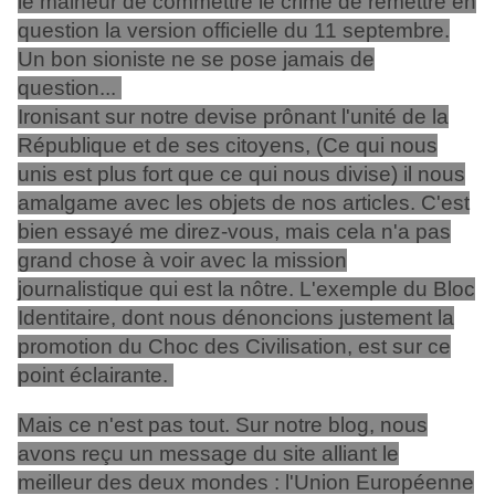
le malheur de commettre le crime de remettre en
question la version officielle du 11 septembre.
Un bon sioniste ne se pose jamais de
question...
Ironisant sur notre devise prônant l'unité de la
République et de ses citoyens, (Ce qui nous
unis est plus fort que ce qui nous divise) il nous
amalgame avec les objets de nos articles. C'est
bien essayé me direz-vous, mais cela n'a pas
grand chose à voir avec la mission
journalistique qui est la nôtre. L'exemple du Bloc
Identitaire, dont nous dénoncions justement la
promotion du Choc des Civilisation, est sur ce
point éclairante.
Mais ce n'est pas tout. Sur notre blog, nous
avons reçu un message du site alliant le
meilleur des deux mondes : l'Union Européenne