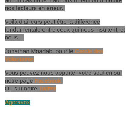
aucun cas nous n'aurions l'intention d'induire
nos lecteurs en erreur.
Voilà d'ailleurs peut être la différence
fondamentale entre ceux qui nous insultent, et
nous...
Jonathan Moadab, pour le
Cercle des
Volontaires
Vous pouvez nous apporter votre soutien sur
notre page
Facebook
Ou sur notre
Twitter
Agoravox