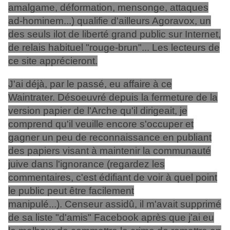
amalgame, déformation, mensonge, attaques
ad-hominem...) qualifie d'ailleurs Agoravox, un
des seuls ilot de liberté grand public sur Internet,
de relais habituel "rouge-brun"... Les lecteurs de
ce site apprécieront.
J'ai déjà, par le passé, eu affaire à ce
Waintrater. Désoeuvré depuis la fermeture de la
version papier de l'Arche qu'il dirigeait, je
comprend qu'il veuille encore s'occuper et
gagner un peu de reconnaissance en publiant
des papiers visant à maintenir la communauté
juive dans l'ignorance (regardez les
commentaires, c'est édifiant de voir à quel point
le public peut être facilement
manipulé...). Censeur assidû, il m'avait supprimé
de sa liste "d'amis" Facebook après que j'ai eu