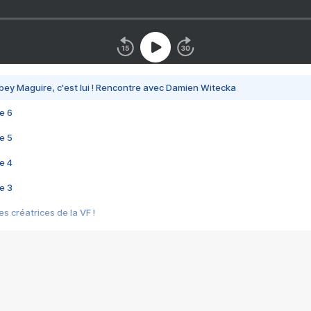
bey Maguire, c'est lui ! Rencontre avec Damien Witecka
e 6
e 5
e 4
e 3
s créatrices de la VF !
e 2
e 1
e Mektoub My Love arrive enfin ! Rencontre avec Shaïn Boumedine et Sal