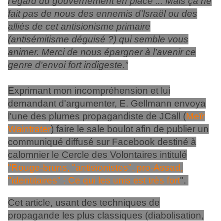
l’égard du gouvernement en place ... Mais ça ne
fait pas de nous des ennemis d’Israël ou des
alliés de cet antisionisme primaire
(antisémitisme déguisé ?) qui semble vous
animer. Merci de nous épargner à l’avenir ce
genre d’envoi fort indigeste."
Exprimant mon incompréhension et lui
demandant d'argumenter, E. Gellmann envoya
l'une des plumes propagandiste de JCall (
Meïr
Waintrater
) faire le sale boulot afin de publier un
communiqué diffusé sur Facebook destiné à
calomnier le Cercle des Volontaires intitulé
"Rouge-bruns, "antisionistes", pro-Assad,
"identitaires" : Ce qui les unis est très fort
".
Cet article, usant des techniques de
propagande les plus classiques (diabolisation,