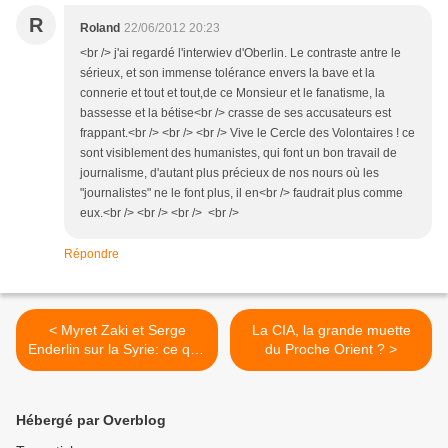
R
Roland
22/06/2012 20:23
<br /> j'ai regardé l'interwiev d'Oberlin. Le contraste antre le
sérieux, et son immense tolérance envers la bave et la
connerie et tout et tout,de ce Monsieur et le fanatisme, la
bassesse et la bétise<br /> crasse de ses accusateurs est
frappant.<br /> <br /> <br /> Vive le Cercle des Volontaires ! ce
sont visiblement des humanistes, qui font un bon travail de
journalisme, d'autant plus précieux de nos nours où les
"journalistes" ne le font plus, il en<br /> faudrait plus comme
eux.<br /> <br /> <br /> <br />
Répondre
< Myret Zaki et Serge
La CIA, la grande muette
Enderlin sur la Syrie: ce que
du Proche Orient ? >
vaut la thèse du complot
occidental
Hébergé par Overblog