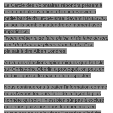
Le Cercle des Volontaires répondra présent à
cette cordiale invitation, et ira interviewer la
petite bande d'Europe-Israël devant l'UNESCO,
puisqu'ils semblent attendre ce moment avec
impatience.
"
Notre métier ni de faire plaisir, ni de faire du tort,
il est de planter la plume dans la plaie
" se
plaisait à dire Albert Londres.
Au vu des réactions épidermiques que l'article
sur Christophe Oberlin a provoqué, on peut en
déduire que cette maxime fut respectée.
Nous continuerons à traiter l'information comme
nous l'avons toujours fait : de la façon la plus
honnête qui soit. Il n'est bien sûr pas à exclure
que nous puissions nous tromper, mais en