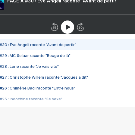
FACE A #30 : Eve Angeli raconte "Avant de partir"
#30 : Eve Angeli raconte "Avant de partir"
#29 : MC Solaar raconte "Bouge de là"
28 : Lorie raconte "Je vais vite"
#27 : Christophe Willem raconte "Jacques a dit"
#26 : Chimène Badi raconte "Entre nous"
#25 : Indochine raconte "3e sexe"
#24 : Zaho raconte "C'est chelou"
#23 : Patrick Bruel raconte "Au café des délices"
#22 : Kyo raconte "Le chemin"